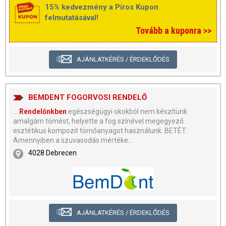
15% kedvezmény a Piros Kupon
felmutatásával!
Tovább a kuponra >>
AJÁNLATKÉRÉS / ÉRDEKLŐDÉS
BEMDENT FOGORVOSI RENDELŐ
...
Rendelőnkben
egészségügyi okokból nem készítünk
amalgám tömést, helyette a fog színével megegyező
esztétikus kompozit tömőanyagot használunk. BETÉT:
Amennyiben a szuvasodás mértéke...
4028 Debrecen
AJÁNLATKÉRÉS / ÉRDEKLŐDÉS