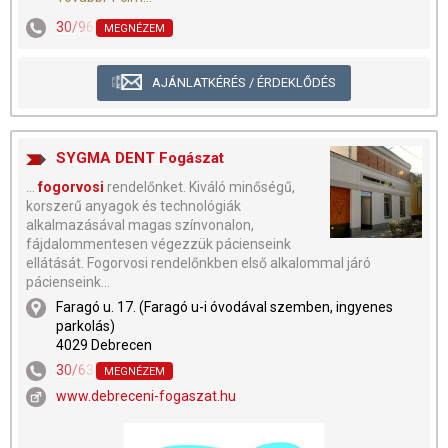
30/9634-969
MEGNÉZEM
AJÁNLATKÉRÉS / ÉRDEKLŐDÉS
SYGMA DENT Fogászat
...
fogorvosi
rendelőnket. Kiváló minőségű,
korszerű anyagok és technológiák
alkalmazásával magas színvonalon,
fájdalommentesen végezzük pácienseink
ellátását. Fogorvosi rendelőnkben első alkalommal járó
pácienseink...
Faragó u. 17. (Faragó u-i óvodával szemben, ingyenes
parkolás)
4029 Debrecen
30/634-2120
,
52/688-722
MEGNÉZEM
www.debreceni-fogaszat.hu