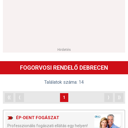
Hirdetés
FOGORVOSI RENDELŐ DEBRECEN
Találatok száma: 14
⟨⟨
⟨
1
⟩
⟩⟩
ÉP-DENT FOGÁSZAT
Professzionális fogászati ellátás egy helyen!