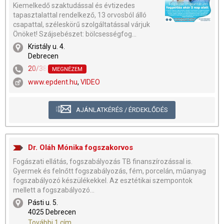
Kiemelkedő szaktudással és évtizedes
tapasztalattal rendelkező, 13 orvosból álló
csapattal, széleskörű szolgáltatással várjuk
Önöket! Szájsebészet: bölcsességfog...
Kristály u. 4.
Debrecen
20/381-6928
,
20/231-1353
MEGNÉZEM
www.epdent.hu
,
VIDEO
AJÁNLATKÉRÉS / ÉRDEKLŐDÉS
Dr. Oláh Mónika fogszakorvos
Fogászati ellátás, fogszabályozás TB finanszírozással is.
Gyermek és felnőtt fogszabályozás, fém, porcelán, műanyag
fogszabályozó készülékekkel. Az esztétikai szempontok
mellett a fogszabályozó...
Pásti u. 5.
4025 Debrecen
További 1 cím...