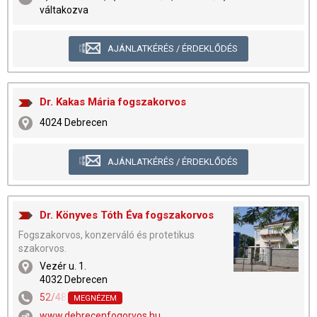
váltakozva
AJÁNLATKÉRÉS / ÉRDEKLŐDÉS
Dr. Kakas Mária fogszakorvos
4024 Debrecen
AJÁNLATKÉRÉS / ÉRDEKLŐDÉS
Dr. Könyves Tóth Éva fogszakorvos
Fogszakorvos, konzerváló és protetikus
szakorvos.
Vezér u. 1.
4032 Debrecen
52/482-619
,
52/482-546
,
30/9-033-136
MEGNÉZEM
www.debrecenfogorvos.hu