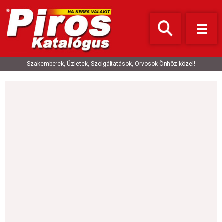
Szakemberek, Üzletek, Szolgáltatások, Orvosok Önhöz közel!