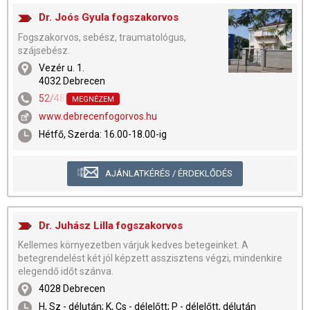
Dr. Joós Gyula fogszakorvos
Fogszakorvos, sebész, traumatológus,
szájsebész.
Vezér u. 1.
4032 Debrecen
52/482-619
,
52/482-546
,
30/9-286-494
MEGNÉZEM
www.debrecenfogorvos.hu
Hétfő, Szerda: 16.00-18.00-ig
AJÁNLATKÉRÉS / ÉRDEKLŐDÉS
Dr. Juhász Lilla fogszakorvos
Kellemes környezetben várjuk kedves betegeinket. A
betegrendelést két jól képzett asszisztens végzi, mindenkire
elegendő időt szánva.
4028 Debrecen
H, Sz - délután; K, Cs - délelőtt; P - délelőtt, délután