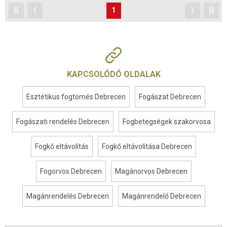
⟨⟨
⟨
1
⟩
⟩⟩
KAPCSOLÓDÓ OLDALAK
Esztétikus fogtömés Debrecen
Fogászat Debrecen
Fogászati rendelés Debrecen
Fogbetegségek szakorvosa
Fogkő eltávolítás
Fogkő eltávolítása Debrecen
Fogorvos Debrecen
Magánorvos Debrecen
Magánrendelés Debrecen
Magánrendelő Debrecen