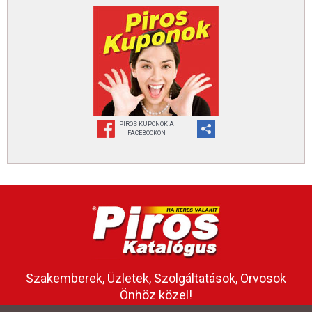
PIROS KUPONOK A
FACEBOOKON
Szakemberek, Üzletek, Szolgáltatások, Orvosok
Önhöz közel!