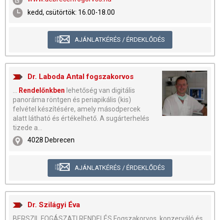
kedd, csütörtök: 16.00-18.00
AJÁNLATKÉRÉS / ÉRDEKLŐDÉS
Dr. Laboda Antal fogszakorvos
...
Rendelőnkben
lehetőség van digitális
panoráma röntgen és periapikális (kis)
felvétel készítésére, amely másodpercek
alatt látható és értékelhető. A sugárterhelés
tizede a...
4028 Debrecen
AJÁNLATKÉRÉS / ÉRDEKLŐDÉS
Dr. Szilágyi Éva
BERSZIL FOGÁSZATI RENDELÉS Fogszakorvos, konzerváló és