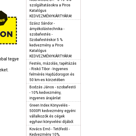
szolgáltatásokra a Piros
Katalógus
KEDVEZMÉNYKÁRTYÁRA!
Szász Sándor -
árnyékolástechnika -
szobafestés -
Szobafestéskor 5 %
kedvezmény a Piros
Katalógus
KEDVEZMÉNYKÁRTYÁRA!
bbal tegye
Festés, mázolás, tapétázás
- Riskó Tibor - Ingyenes
eket.
felmérés Hajdúdorogon és
50 km-es körzetében
Bodzás János - szobafestő
- 10% kedvezmény,
ingyenes árajánlat
Green Index Könyvelés -
5000Ft kedvezmény egyéni
vállalkozók és cégek
egyhavi könyvelési díjából.
Kovács Ernő - Tetőfedő -
Kedvezmény 10%,