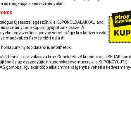
ra és megkapja a kedvezményeket.
UPONOK
atalógus új résszel egészült ki a KUPONOLDALAKKAL, ahol
kedvezményt adó kupont gyűjtöttünk össze. A
yeket egyszerűen igénybe veheti: vágja ki a kedvére való
gye magával, és fizetés előtt adja át.
honlapunk nyitóoldaláról is letölthetők.
mást tennie, csak válassza ki az Önnek tetsző kuponokat, a BERAK gom
űjtőbe és az összegyűjtött kuponokat nyomtassa ki a KUPONGYŰJTŐ
 gombbal. Így akár több alkalommal is igénybe veheti a kedvezmény