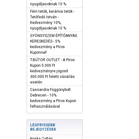
nyugdíjasoknak 15 %
Fém tetők, kerámia tetők -
Tetőfedő István -
Kedvezmény 10%,
nyugdíjasoknak 15 %
GYÖNGYSZEM ÉPÍTŐANYAG
KERESKEDÉS - 5%
kedvezmény a Piros
Kuponnal!
T-BÚTOR OUTLET - A Piros
Kupon 5.000 Ft
kedvezményre jogosít
300.000 Ft feletti vásárlás
esetén.
Cassandra Függönybolt
Debrecen - 10%
kedvezmény a Piros Kupon
felhasználásával.
LEGFRISSEBB
BEJEGYZÉSEK
Kriska Zoltán