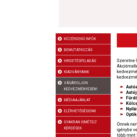
KÖZÉRDEKŰ INFÓK
BEMUTATKOZÁS
Szeretne Ö
HIRDETÉSFELADÁS
Akciómellé
kedvezmén
KIADVÁNYAINK
kedvezmé
VÁSÁROLJON
Autóa
KEDVEZMÉNYESEN!
Autój
Fürd
MÉDIAAJÁNLAT
Kölc
Nyílá
ELÉRHETŐSÉGEINK
Optik
GYAKRAN ISMÉTELT
Önnek nem
KÉRDÉSEK
igénybe v
több mint 