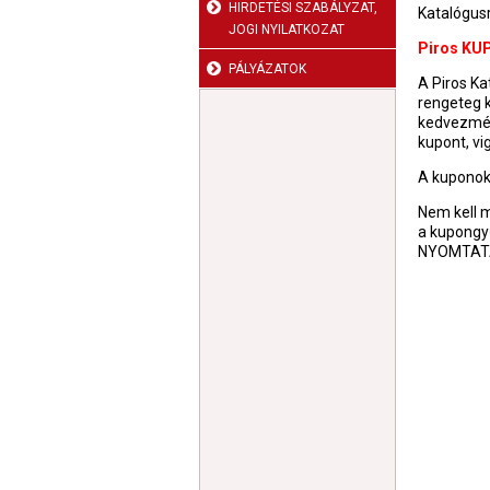
HIRDETÉSI SZABÁLYZAT,
Katalógus
JOGI NYILATKOZAT
Piros K
PÁLYÁZATOK
A Piros K
rengeteg 
kedvezmén
kupont, vi
A kuponok 
Nem kell 
a kupongy
NYOMTATÁS