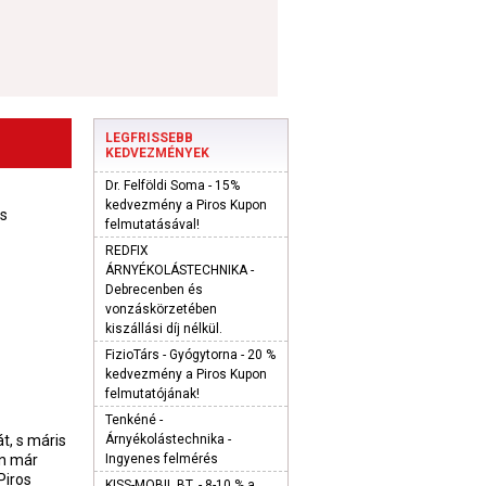
LEGFRISSEBB
KEDVEZMÉNYEK
Dr. Felföldi Soma - 15%
kedvezmény a Piros Kupon
us
felmutatásával!
REDFIX
ÁRNYÉKOLÁSTECHNIKA -
Debrecenben és
vonzáskörzetében
kiszállási díj nélkül.
FizioTárs - Gyógytorna - 20 %
kedvezmény a Piros Kupon
felmutatójának!
Tenkéné -
Árnyékolástechnika -
t, s máris
Ingyenes felmérés
án már
Piros
KISS-MOBIL BT. - 8-10 % a