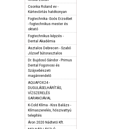
Csonka Roland ev -
Kártevőirtás hatékonyan
Fogtechnika -Soós Erzsébet
- fogtechnikus mester és
oktató
Fogtechnikus képzés -
Dental Akadémia
Asztalos Debrecen - Szabó
József bútorasztalos
Dr. Bujdosó Sándor - Primus
Dental Fogorvosi és
Szájsebészeti
magánrendelő
AQUAFOX24 -
DUGULÁSELHÁRÍTÁS,
VÍZSZERELÉS
GARANCIÁVAL
K-Cold Klíma - Kiss Balázs -
Klímaszerelés, hőszivattyú
telepítés
Áron 2020 Nádtető Kft.