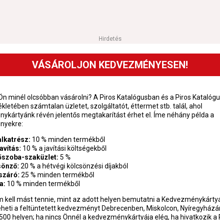
Hirdetés
VÁSÁROLJON KEDVEZMÉNYESEN!
n minél olcsóbban vásárolni? A Piros Katalógusban és a Piros Katalóg
kletében számtalan üzletet, szolgáltatót, éttermet stb. talál, ahol
ykártyánk révén jelentős megtakarítást érhet el. Íme néhány példa a
nyekre:
lkatrész:
10 % minden termékből
avítás:
10 % a javítási költségekből
őszoba-szaküzlet:
5 %
sönző:
20 % a hétvégi kölcsönzési díjakból
száró:
25 % minden termékből
a:
10 % minden termékből
 kell mást tennie, mint az adott helyen bemutatni a Kedvezménykártyá
eheti a feltüntetett kedvezményt Debrecenben, Miskolcon, Nyíregyház
500 helyen; ha nincs Önnél a kedvezménykártyája elég, ha hivatkozik a 