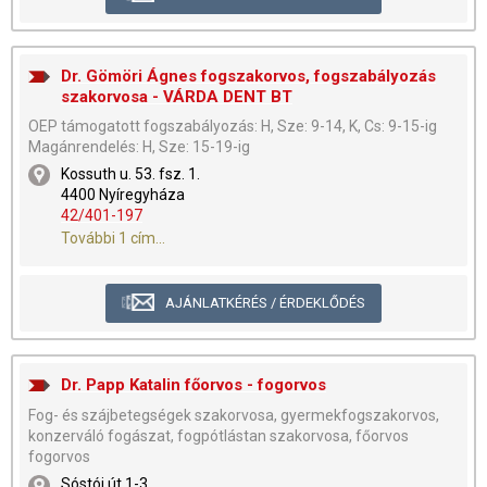
Dr. Gömöri Ágnes fogszakorvos, fogszabályozás
szakorvosa - VÁRDA DENT BT
OEP támogatott fogszabályozás: H, Sze: 9-14, K, Cs: 9-15-ig
Magánrendelés: H, Sze: 15-19-ig
Kossuth u. 53. fsz. 1.
4400 Nyíregyháza
42/401-197
További 1 cím...
AJÁNLATKÉRÉS / ÉRDEKLŐDÉS
Dr. Papp Katalin főorvos - fogorvos
Fog- és szájbetegségek szakorvosa, gyermekfogszakorvos,
konzerváló fogászat, fogpótlástan szakorvosa, főorvos
fogorvos
Sóstói út 1-3.