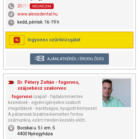
20/9347-281
MEGNÉZEM
www.alexisdental.hu
kedd, péntek: 16-19 h
Ingyenes szűrővizsgálat
AJÁNLATKÉRÉS / ÉRDEKLŐDÉS
Dr. Pétery Zoltán - fogorvos,
szájsebész szakorvos
...
fogorvosi
csapat - fájdalommentes
kezelések - egyéni igényekre szabott
megoldások - barátságos, nyugodt környezet
A páciensek bizalma kiemelten fontos
számunkra, ezért minden kezelés előtt...
Bocskai u. 5.I. em. 5.
4400 Nyíregyháza