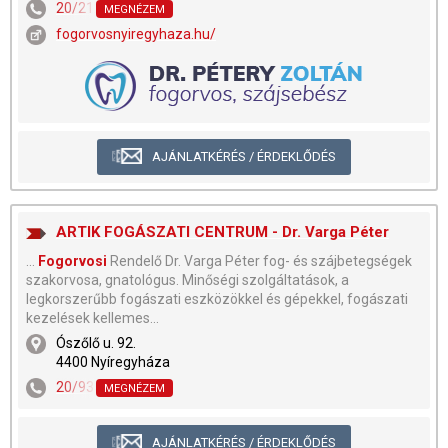
20/212-5158
MEGNÉZEM
fogorvosnyiregyhaza.hu/
AJÁNLATKÉRÉS / ÉRDEKLŐDÉS
ARTIK FOGÁSZATI CENTRUM - Dr. Varga Péter
...
Fogorvosi
Rendelő Dr. Varga Péter fog- és szájbetegségek
szakorvosa, gnatológus. Minőségi szolgáltatások, a
legkorszerűbb fogászati eszközökkel és gépekkel, fogászati
kezelések kellemes...
Ószőlő u. 92.
4400 Nyíregyháza
20/935-1326
,
42/445-115
MEGNÉZEM
AJÁNLATKÉRÉS / ÉRDEKLŐDÉS