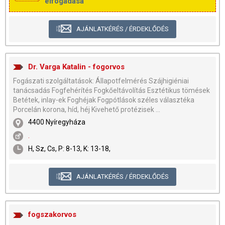
elfogadása
AJÁNLATKÉRÉS / ÉRDEKLŐDÉS
Dr. Varga Katalin - fogorvos
Fogászati szolgáltatások: Állapotfelmérés Szájhigiéniai
tanácsadás Fogfehérítés Fogkőeltávolítás Esztétikus tömések
Betétek, inlay-ek Foghéjak Fogpótlások széles választéka
Porcelán korona, híd, héj Kivehető protézisek ...
4400 Nyíregyháza
.
H, Sz, Cs, P: 8-13, K: 13-18,
AJÁNLATKÉRÉS / ÉRDEKLŐDÉS
fogszakorvos