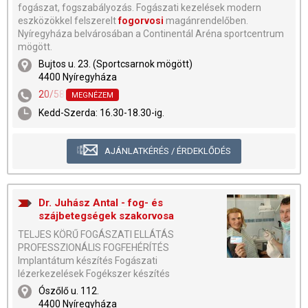
fogászat, fogszabályozás. Fogászati kezelések modern
eszközökkel felszerelt
fogorvosi
magánrendelőben.
Nyíregyháza belvárosában a Continentál Aréna sportcentrum
mögött.
Bujtos u. 23. (Sportcsarnok mögött)
4400 Nyíregyháza
20/58-33-756
MEGNÉZEM
Kedd-Szerda: 16.30-18.30-ig.
AJÁNLATKÉRÉS / ÉRDEKLŐDÉS
Dr. Juhász Antal - fog- és
szájbetegségek szakorvosa
TELJES KÖRŰ FOGÁSZATI ELLÁTÁS
PROFESSZIONÁLIS FOGFEHÉRÍTÉS
Implantátum készítés Fogászati
lézerkezelések Fogékszer készítés
Ószőlő u. 112.
4400 Nyíregyháza