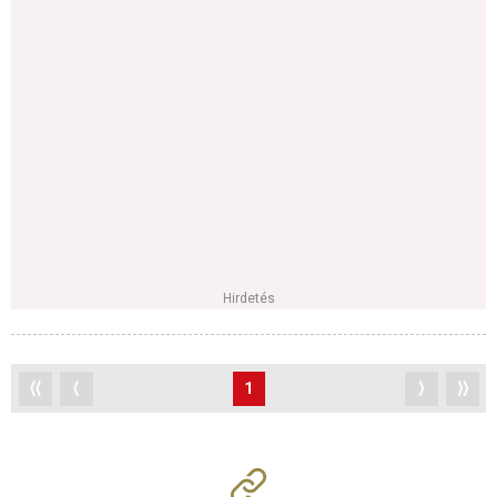
Hirdetés
⟨⟨
⟨
1
⟩
⟩⟩