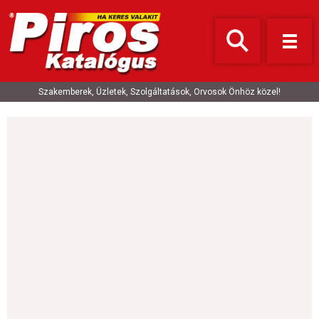
Szakemberek, Üzletek, Szolgáltatások, Orvosok Önhöz közel!