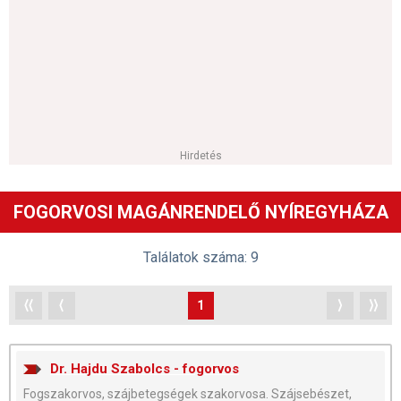
Hirdetés
FOGORVOSI MAGÁNRENDELŐ NYÍREGYHÁZA
Találatok száma: 9
⟨⟨
⟨
1
⟩
⟩⟩
Dr. Hajdu Szabolcs - fogorvos
Fogszakorvos, szájbetegségek szakorvosa. Szájsebészet,