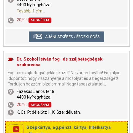
4400 Nyíregyháza
További 1 cím...
20/9579-743
,
42/404-545
MEGNÉZEM
AJÁNLATKÉRÉS / ÉRDEKLŐDÉS
Dr. Szokol István fog- és szájbetegségek
szakorvosa
Fog- és szájbetegségekkel küzd? Ne várjon tovább! Foglaljon
időpontot, hogy visszanyerje a mosolyát és az egészségét!
Forduljon hozzám bizalommal! Nagy tapasztalattal...
Fazekas János tér 8.
4400 Nyíregyháza
20/950-6861
MEGNÉZEM
K, Cs, P: délelőtt; H, K, Sze: délután.
Szépkártya, eg.pénzt. kártya, hitelkártya