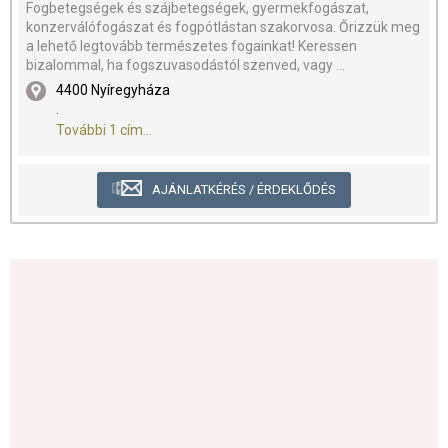
Fogbetegségek és szájbetegségek, gyermekfogászat,
konzerválófogászat és fogpótlástan szakorvosa. Őrizzük meg
a lehető legtovább természetes fogainkat! Keressen
bizalommal, ha fogszuvasodástól szenved, vagy ...
4400 Nyíregyháza
.
További 1 cím...
AJÁNLATKÉRÉS / ÉRDEKLŐDÉS