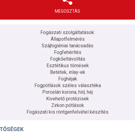
MEGOSZTÁS
Fogászati szolgáltatások:
Állapotfelmérés
Szájhigiéniai tanácsadás
Fogfehérítés
Fogkőeltávolítás
Esztétikus tömések
Betétek, inlay-ek
Foghéjak
Fogpótlások széles választéka
Porcelán korona, híd, héj
Kivehető protézisek
Zirkon pótlások
Fogászati kis röntgenfelvétel készítés
ETŐSÉGEK