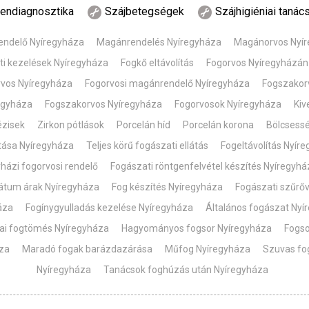
endiagnosztika
Szájbetegségek
Szájhigiéniai tanác
ndelő Nyíregyháza
Magánrendelés Nyíregyháza
Magánorvos Nyí
ti kezelések Nyíregyháza
Fogkő eltávolítás
Fogorvos Nyíregyházán
rvos Nyíregyháza
Fogorvosi magánrendelő Nyíregyháza
Fogszakor
egyháza
Fogszakorvos Nyíregyháza
Fogorvosok Nyíregyháza
Kiv
ézisek
Zirkon pótlások
Porcelán híd
Porcelán korona
Bölcsess
ítása Nyíregyháza
Teljes körű fogászati ellátás
Fogeltávolítás Nyír
házi fogorvosi rendelő
Fogászati röntgenfelvétel készítés Nyíregyhá
átum árak Nyíregyháza
Fog készítés Nyíregyháza
Fogászati szűrőv
áza
Fogínygyulladás kezelése Nyíregyháza
Általános fogászat Nyí
kai fogtömés Nyíregyháza
Hagyományos fogsor Nyíregyháza
Fogso
za
Maradó fogak barázdazárása
Műfog Nyíregyháza
Szuvas fo
Nyíregyháza
Tanácsok foghúzás után Nyíregyháza