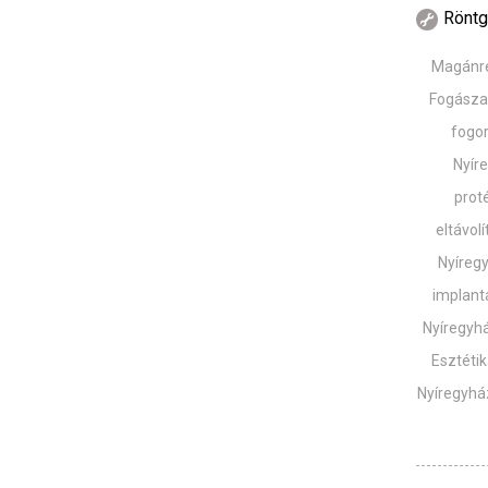
Röntg
Magánre
Fogásza
fogo
Nyír
prot
eltávol
Nyíregy
implant
Nyíregyh
Esztéti
Nyíregyhá