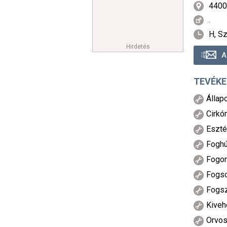
4400
.
H, Sz
Hirdetés
A
TEVÉKE
Állap
Cirkón
Eszté
Fogh
Fogor
Fogso
Fogsz
Kiveh
Orvos