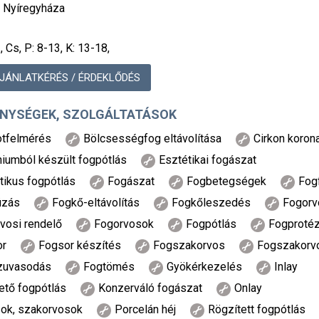
 Nyíregyháza
, Cs, P: 8-13, K: 13-18,
JÁNLATKÉRÉS / ÉRDEKLŐDÉS
NYSÉGEK, SZOLGÁLTATÁSOK
otfelmérés
Bölcsességfog eltávolítása
Cirkon koron
iumból készült fogpótlás
Esztétikai fogászat
tikus fogpótlás
Fogászat
Fogbetegségek
Fogf
úzás
Fogkő-eltávolítás
Fogkőleszedés
Fogorv
vosi rendelő
Fogorvosok
Fogpótlás
Fogprotéz
r
Fogsor készítés
Fogszakorvos
Fogszakorv
uvasodás
Fogtömés
Gyökérkezelés
Inlay
ető fogpótlás
Konzerváló fogászat
Onlay
ok, szakorvosok
Porcelán héj
Rögzített fogpótlás