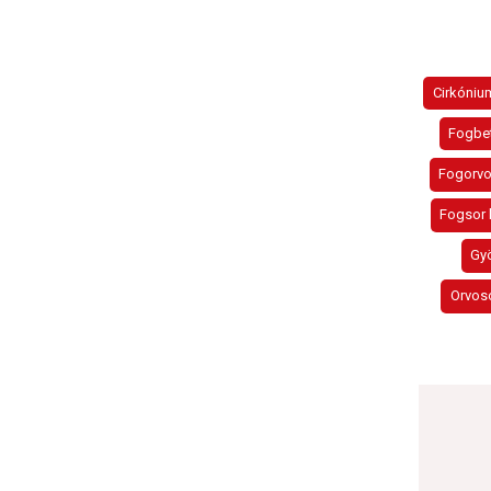
Cirkóniu
Fogbe
Fogorv
Fogsor 
Gy
Orvos