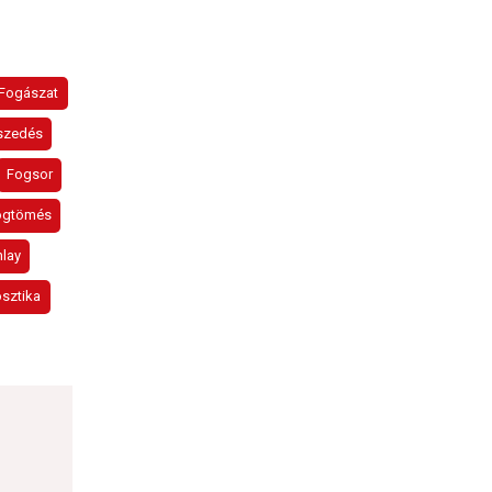
Fogászat
szedés
Fogsor
ogtömés
lay
sztika