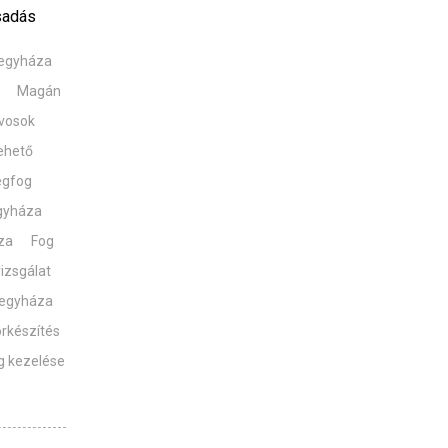
sadás
regyháza
Magán
vosok
ehető
égfog
egyháza
za
Fog
izsgálat
regyháza
rkészítés
g kezelése