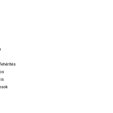
a
ehérítés
os
is
osok