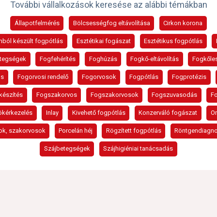
További vállalkozások keresése az alábbi témákban
Állapotfelmérés
Bölcsességfog eltávolítása
Cirkon korona
mból készült fogpótlás
Esztétikai fogászat
Esztétikus fogpótlás
tegségek
Fogfehérítés
Foghúzás
Fogkő-eltávolítás
Fogkőle
os
Fogorvosi rendelő
Fogorvosok
Fogpótlás
Fogprotézis
készítés
Fogszakorvos
Fogszakorvosok
Fogszuvasodás
F
ökérkezelés
Inlay
Kivehető fogpótlás
Konzerváló fogászat
On
ok, szakorvosok
Porcelán héj
Rögzített fogpótlás
Röntgendiagno
Szájbetegségek
Szájhigiéniai tanácsadás