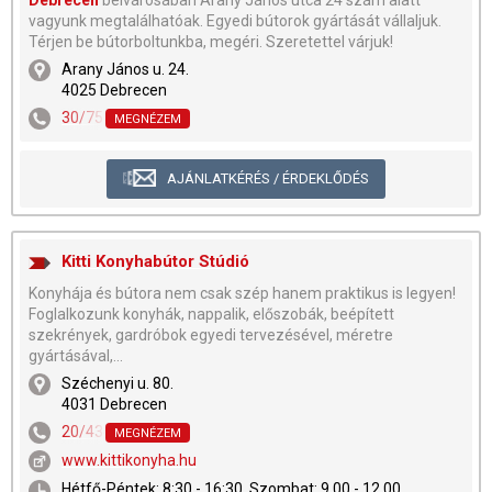
Debrecen
belvárosában Arany János utca 24 szám alatt
vagyunk megtalálhatóak. Egyedi bútorok gyártását vállaljuk.
Térjen be bútorboltunkba, megéri. Szeretettel várjuk!
Arany János u. 24.
4025 Debrecen
30/7567-456
MEGNÉZEM
AJÁNLATKÉRÉS / ÉRDEKLŐDÉS
Kitti Konyhabútor Stúdió
Konyhája és bútora nem csak szép hanem praktikus is legyen!
Foglalkozunk konyhák, nappalik, előszobák, beépített
szekrények, gardróbok egyedi tervezésével, méretre
gyártásával,...
Széchenyi u. 80.
4031 Debrecen
20/434-8144
,
30/648-2698
,
52/955-589
MEGNÉZEM
www.kittikonyha.hu
Hétfő-Péntek: 8:30 - 16:30, Szombat: 9.00 - 12.00