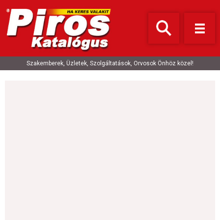
Szakemberek, Üzletek, Szolgáltatások, Orvosok Önhöz közel!