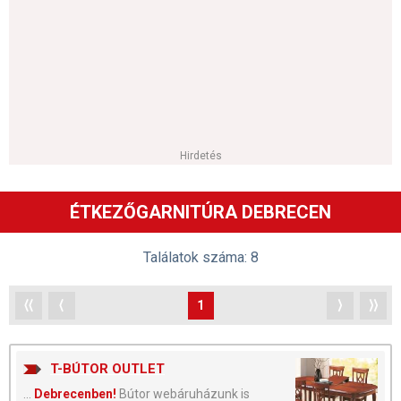
Hirdetés
ÉTKEZŐGARNITÚRA DEBRECEN
Találatok száma: 8
⟨⟨
⟨
1
⟩
⟩⟩
T-BÚTOR OUTLET
...
Debrecenben!
Bútor webáruházunk is