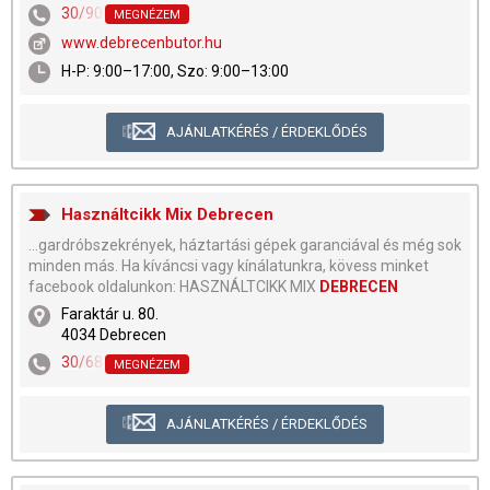
30/908-1404
MEGNÉZEM
www.debrecenbutor.hu
H-P: 9:00–17:00, Szo: 9:00–13:00
AJÁNLATKÉRÉS / ÉRDEKLŐDÉS
Használtcikk Mix Debrecen
...gardróbszekrények, háztartási gépek garanciával és még sok
minden más. Ha kíváncsi vagy kínálatunkra, kövess minket
facebook oldalunkon: HASZNÁLTCIKK MIX
DEBRECEN
Faraktár u. 80.
4034 Debrecen
30/687-7462
MEGNÉZEM
AJÁNLATKÉRÉS / ÉRDEKLŐDÉS