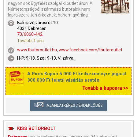
nagyon sok ügyfelet szolgál ki outlet áron. A
Németországból származó bútoraink nem
lapra szerelten érkeznek, hanem gyárilag...
Balmazújvárosi út 10.
4031 Debrecen
70/6060-442
További 1 cím...
www.tbutoroutlet.hu
,
www.facebook.com/tbutoroutlet
H-P: 9-18, Szo.: 9-13, V: zárva.
A Piros Kupon 5.000 Ft kedvezményre jogosít
300.000 Ft feletti vásárlás esetén.
Tovább a kuponra >>
AJÁNLATKÉRÉS / ÉRDEKLŐDÉS
KISS BÚTORBOLT