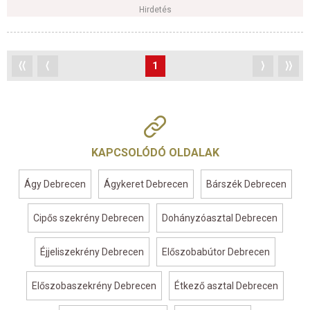
Hirdetés
⟨⟨
⟨
1
⟩
⟩⟩
KAPCSOLÓDÓ OLDALAK
Ágy Debrecen
Ágykeret Debrecen
Bárszék Debrecen
Cipős szekrény Debrecen
Dohányzóasztal Debrecen
Éjjeliszekrény Debrecen
Előszobabútor Debrecen
Előszobaszekrény Debrecen
Étkező asztal Debrecen