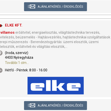
AJÁNLATKÉRÉS / ÉRDEKLŐDÉS
ELKE KFT.
villamos
erőátvitel, energiaelosztás, világítástechnika tervezés,
ivitelezés, beüzemelés - Hajtásvezérlés, hajtástechnikai szolgáltatások 
erepi műszerezés - Berendezésgyártás: üzemi elosztók, üzemi
őelosztók, erőátviteli és világítási elosztók,...
(Iroda, szerviz)
4400 Nyíregyháza
További 1 cím...
Hétfő - Péntek: 8:00 - 16:00
AJÁNLATKÉRÉS / ÉRDEKLŐDÉS