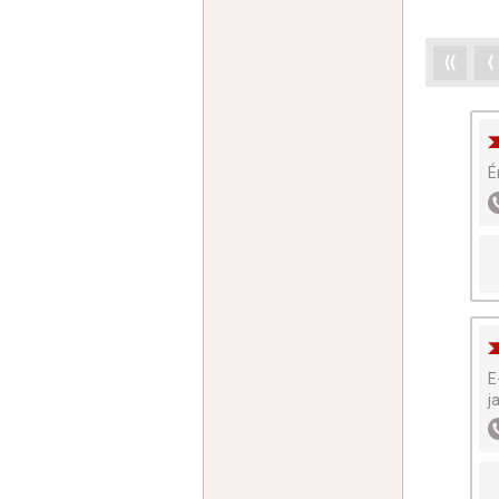
⟨⟨
⟨
É
E
j