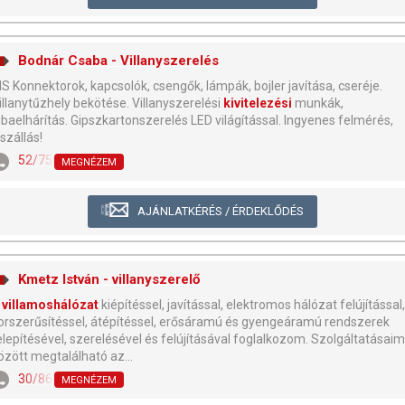
Bodnár Csaba - Villanyszerelés
..IS Konnektorok, kapcsolók, csengők, lámpák, bojler javítása, cseréje.
illanytűzhely bekötése. Villanyszerelési
kivitelezési
munkák,
ibaelhárítás. Gipszkartonszerelés LED világítással. Ingyenes felmérés,
iszállás!
52/755-505
,
30/573-8264
MEGNÉZEM
AJÁNLATKÉRÉS / ÉRDEKLŐDÉS
Kmetz István - villanyszerelő
villamoshálózat
kiépítéssel, javítással, elektromos hálózat felújítással,
orszerűsítéssel, átépítéssel, erősáramú és gyengeáramú rendszerek
elepítésével, szerelésével és felújításával foglalkozom. Szolgáltatásaim
özött megtalálható az...
30/867-9390
MEGNÉZEM