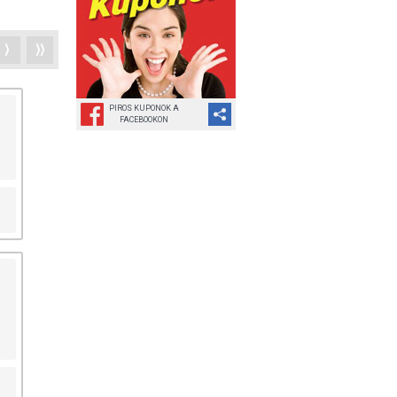
⟩
⟩⟩
PIROS KUPONOK A
FACEBOOKON