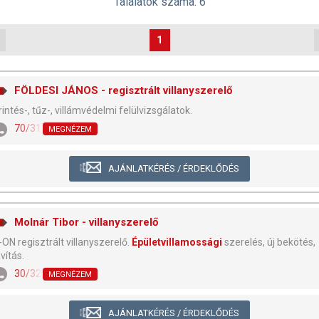
Találatok száma: 6
1
FÖLDESI JÁNOS - regisztrált villanyszerelő
rintés-, tűz-, villámvédelmi felülvizsgálatok.
70/317-7948
MEGNÉZEM
AJÁNLATKÉRÉS / ÉRDEKLŐDÉS
Molnár Tibor - villanyszerelő
-ON regisztrált villanyszerelő.
Épületvillamossági
szerelés, új bekötés,
avítás.
30/329-0726
MEGNÉZEM
AJÁNLATKÉRÉS / ÉRDEKLŐDÉS