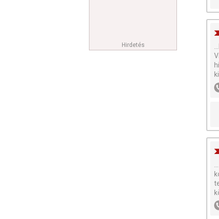
Hirdetés
.
V
h
k
...
k
t
k