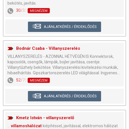
bekötés, javítás.
30/329-0726
MEGNÉZEM
AJÁNLATKÉRÉS / ÉRDEKLŐDÉS
Bodnár Csaba - Villanyszerelés
VILLANYSZERELÉS - AZONNAL HÉTVÉGÉN IS Konnektorok,
kapcsolók, csengők, lámpák, bojler javítása, cseréje.
Villanytűzhely bekötése. Villanyszerelési kivitelezési munkák,
hibaelhárítás. Gipszkartonszerelés LED világítással. Ingyenes...
52/755-505
,
30/573-8264
MEGNÉZEM
AJÁNLATKÉRÉS / ÉRDEKLŐDÉS
Kmetz István - villanyszerelő
...
villamoshálózat
kiépítéssel, javítással, elektromos hálózat