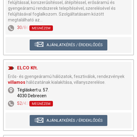
felújítással, korszerűsítéssel, átépítéssel, erősáramú és
gyengeáramú rendszerek telepítésével, szerelésével és
felújításával foglalkozom. Szolgáltatásaim között
megtalálható az...
30/867-9390
MEGNÉZEM
AJÁNLATKÉRÉS / ÉRDEKLŐDÉS
ELCO Kft.
Erős- és gyengeáramú hálózatok, fesztiválok, rendezvények
villamos
hálózatának kialakítása, villanyszerelése.
Tégláskert u. 57.
4030 Debrecen
52/438-188
,
30/945-0136
MEGNÉZEM
AJÁNLATKÉRÉS / ÉRDEKLŐDÉS