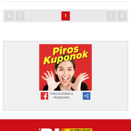
⟨⟨
⟨
1
⟩
⟩⟩
PIROS KUPONOK A
FACEBOOKON