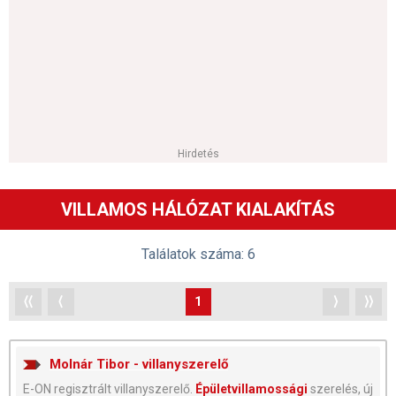
Hirdetés
VILLAMOS HÁLÓZAT KIALAKÍTÁS
Találatok száma: 6
⟨⟨
⟨
1
⟩
⟩⟩
Molnár Tibor - villanyszerelő
E-ON regisztrált villanyszerelő.
Épületvillamossági
szerelés, új