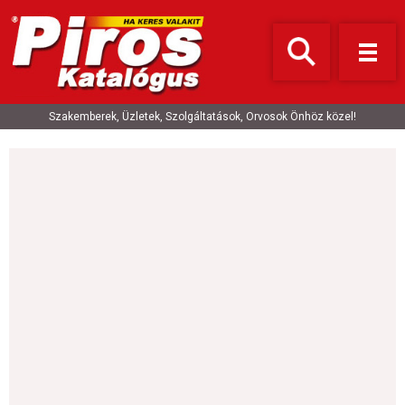
Szakemberek, Üzletek, Szolgáltatások, Orvosok Önhöz közel!