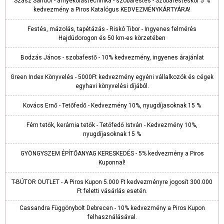
Szász Sándor - árnyékolástechnika - szobafestés - Szobafestéskor 5 %
kedvezmény a Piros Katalógus KEDVEZMÉNYKÁRTYÁRA!
Festés, mázolás, tapétázás - Riskó Tibor - Ingyenes felmérés
Hajdúdorogon és 50 km-es körzetében
Bodzás János - szobafestő - 10% kedvezmény, ingyenes árajánlat
Green Index Könyvelés - 5000Ft kedvezmény egyéni vállalkozók és cégek
egyhavi könyvelési díjából.
Kovács Ernő - Tetőfedő - Kedvezmény 10%, nyugdíjasoknak 15 %
Fém tetők, kerámia tetők - Tetőfedő István - Kedvezmény 10%,
nyugdíjasoknak 15 %
GYÖNGYSZEM ÉPÍTŐANYAG KERESKEDÉS - 5% kedvezmény a Piros
Kuponnal!
T-BÚTOR OUTLET - A Piros Kupon 5.000 Ft kedvezményre jogosít 300.000
Ft feletti vásárlás esetén.
Cassandra Függönybolt Debrecen - 10% kedvezmény a Piros Kupon
felhasználásával.