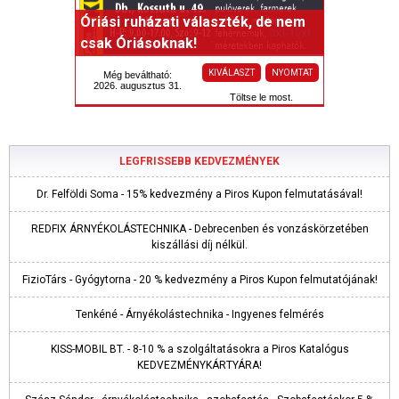
Óriási ruházati választék, de nem
csak Óriásoknak!
KIVÁLASZT
NYOMTAT
Még beváltható:
2026. augusztus 31.
Töltse le most.
LEGFRISSEBB KEDVEZMÉNYEK
Dr. Felföldi Soma - 15% kedvezmény a Piros Kupon felmutatásával!
REDFIX ÁRNYÉKOLÁSTECHNIKA - Debrecenben és vonzáskörzetében
kiszállási díj nélkül.
FizioTárs - Gyógytorna - 20 % kedvezmény a Piros Kupon felmutatójának!
Tenkéné - Árnyékolástechnika - Ingyenes felmérés
KISS-MOBIL BT. - 8-10 % a szolgáltatásokra a Piros Katalógus
KEDVEZMÉNYKÁRTYÁRA!