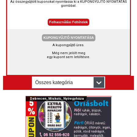
Az összegyűjtött kuponokat nyomtassa ki a KUPONGYŰJTŐ NYOMTATÁS
gombbal.
Felhasználási Feltételek
KUPONGYŰJTŐ NYOMTATÁSA
A kupongyűjtő üres.
Még nem jelölt meg
egy kupont sem letöltésre.
Debrecen, Miskolc, Nyíregyháza