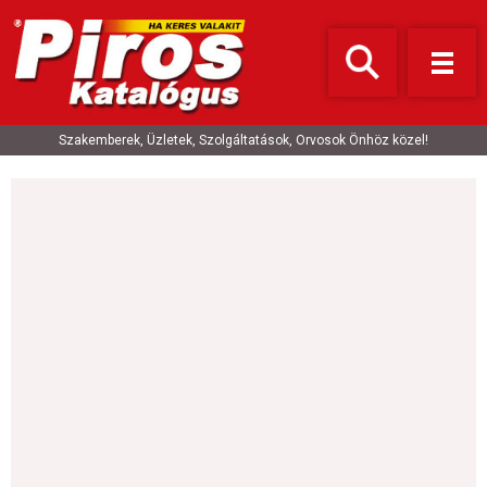
Szakemberek, Üzletek, Szolgáltatások, Orvosok Önhöz közel!