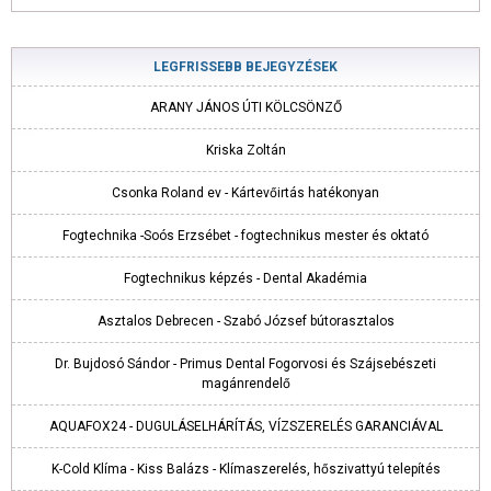
LEGFRISSEBB BEJEGYZÉSEK
ARANY JÁNOS ÚTI KÖLCSÖNZŐ
Kriska Zoltán
Csonka Roland ev - Kártevőirtás hatékonyan
Fogtechnika -Soós Erzsébet - fogtechnikus mester és oktató
Fogtechnikus képzés - Dental Akadémia
Asztalos Debrecen - Szabó József bútorasztalos
Dr. Bujdosó Sándor - Primus Dental Fogorvosi és Szájsebészeti
magánrendelő
AQUAFOX24 - DUGULÁSELHÁRÍTÁS, VÍZSZERELÉS GARANCIÁVAL
K-Cold Klíma - Kiss Balázs - Klímaszerelés, hőszivattyú telepítés