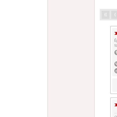
⟨⟨
⟨
É
t
...