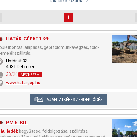
Találatok száma: 2
1
HATÁR-GÉPKER Kft
pületbontás, alapásás, gépi földmunkavégzés, föld-
örmelékszállítás.
Határ út 33.
4031 Debrecen
30/2050-902
MEGNÉZEM
www.hatargep.hu
AJÁNLATKÉRÉS / ÉRDEKLŐDÉS
P.M.R. Kft.
hulladék
begyűjtése, feldolgozása, szállítása