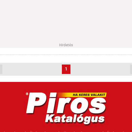
Hirdetés
1