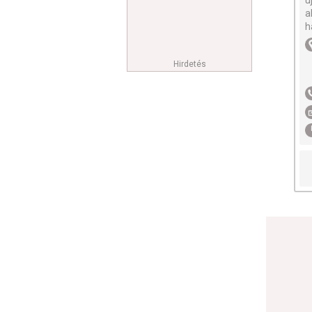
ú
a
h
Hirdetés