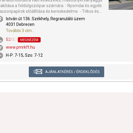
jrahasznosításra való előkezelés, másodnyersanyaggá
lakítása a feldolgozóipar számára. - Nyomdai és egyéb
aszonpapírok előállítása és kereskedelme. - Titkos és...
István út 136. Székhely, Regranuláló üzem
4031 Debrecen
További 3 cím...
52/532-841
,
52/563-958
,
52/594-400
,
52/594-401
,
59/503-163
MEGNÉZEM
www.pmrkft.hu
H-P: 7-15, Szo: 7-12
AJÁNLATKÉRÉS / ÉRDEKLŐDÉS