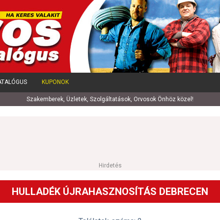
ATALÓGUS
KUPONOK
Szakemberek, Üzletek, Szolgáltatások, Orvosok Önhöz közel!
Hirdetés
HULLADÉK ÚJRAHASZNOSÍTÁS DEBRECEN