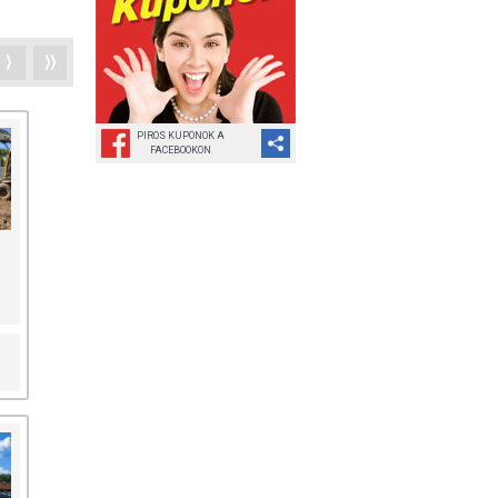
⟩
⟩⟩
PIROS KUPONOK A
FACEBOOKON