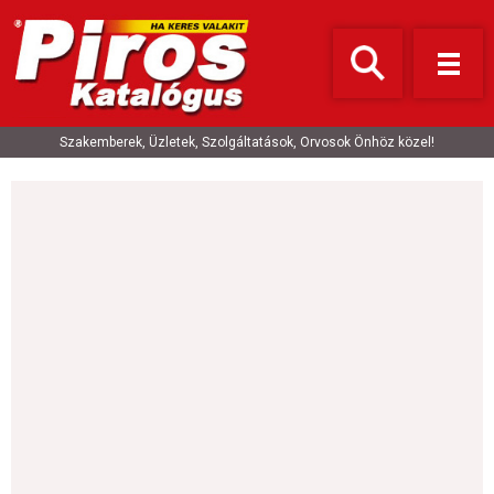
Szakemberek, Üzletek, Szolgáltatások, Orvosok Önhöz közel!