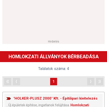
Hirdetés
HOMLOKZATI ÁLLVÁNYOK BÉRBEADÁSA
Találatok száma: 4
⟨⟨
⟨
1
⟩
⟩⟩
"HOLKER-PLUSZ 2000" Kft. - Építőipari kivitelezés
...Új épületek építése, ingatlanok felújítása.
Homlokzati