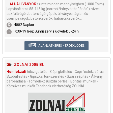
...
ALUÁLLVÁNYOK
szinte minden mennyiségben (1000 Ft/m)
Lapvibrátorok 88-145 kg (normál/irányváltós "óriás"), vizes
aszfaltvágó-, betonvágó gépek, állványos tégla-, és
csempevágók, betonkeverők, habarcskeverők,...
4552 Napkor
7:30-19 h-ig; Gumiszerviz ügyelet: 0-24 h
AJÁNLATKÉRÉS / ÉRDEKLŐDÉS
ZOLNAI 2005 Bt.
Homlokzati
hőszigetelés - Gépi glettelés - Gépi festékszórás -
Szobafestés - Gipszkarton-szerelés - Szárazépítés - Állvány
bérbeadása - Törmelékcsúszda bérlés - Bontási munkák -
Kőműves munkák Facebook elérhetőség ZOLNAI...