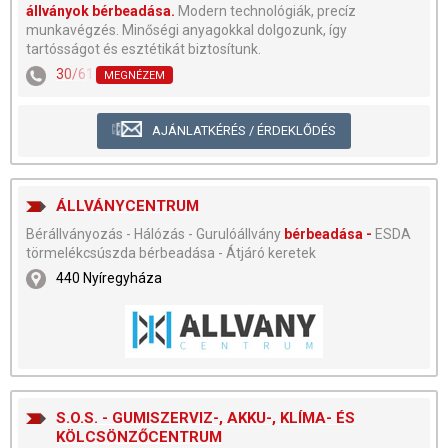
állványok bérbeadása.
Modern technológiák, precíz
munkavégzés. Minőségi anyagokkal dolgozunk, így
tartósságot és esztétikát biztosítunk.
30/615-0470
MEGNÉZEM
AJÁNLATKÉRÉS / ÉRDEKLŐDÉS
ÁLLVÁNYCENTRUM
Bérállványozás - Hálózás - Gurulóállvány
bérbeadása -
ESDA
törmelékcsúszda bérbeadása - Átjáró keretek
440 Nyíregyháza
S.O.S. - GUMISZERVIZ-, AKKU-, KLÍMA- ÉS
KÖLCSÖNZŐCENTRUM