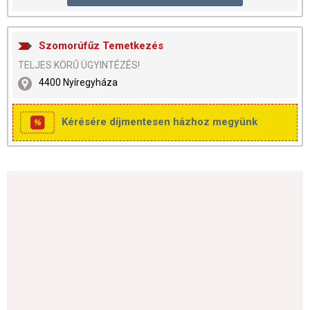
Szomorúfűz Temetkezés
TELJES KÖRŰ ÜGYINTÉZÉS!
4400 Nyíregyháza
Kérésére díjmentesen házhoz megyünk