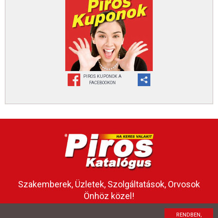
PIROS KUPONOK A
FACEBOOKON
Szakemberek, Üzletek, Szolgáltatások, Orvosok
Önhöz közel!
RENDBEN,