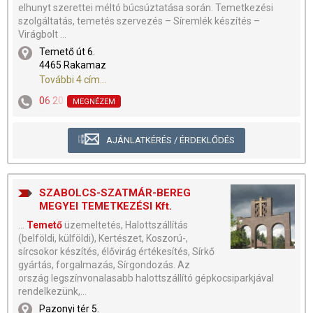
elhunyt szerettei méltó búcsúztatása során. Temetkezési
szolgáltatás, temetés szervezés – Síremlék készítés –
Virágbolt ...
Temető út 6.
4465 Rakamaz
További 4 cím...
06 20 471-6092
MEGNÉZEM
AJÁNLATKÉRÉS / ÉRDEKLŐDÉS
SZABOLCS-SZATMÁR-BEREG
MEGYEI TEMETKEZÉSI Kft.
...
Temető
üzemeltetés, Halottszállítás
(belföldi, külföldi), Kertészet, Koszorú-,
sírcsokor készítés, élővirág értékesítés, Sírkő
gyártás, forgalmazás, Sírgondozás. Az
ország legszínvonalasabb halottszállító gépkocsiparkjával
rendelkezünk,...
Pazonyi tér 5.