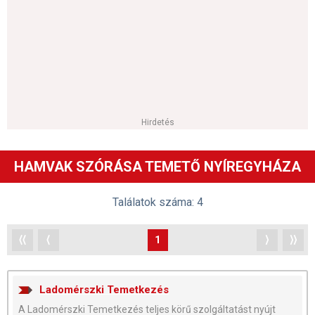
Hirdetés
HAMVAK SZÓRÁSA TEMETŐ NYÍREGYHÁZA
Találatok száma: 4
⟨⟨
⟨
1
⟩
⟩⟩
Ladomérszki Temetkezés
A Ladomérszki Temetkezés teljes körű szolgáltatást nyújt