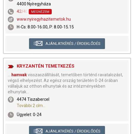
4400 Nyíregyháza
42/408-414
MEGNÉZEM
www.nyiregyhazitemetok.hu
H-Cs: 8.00-16.00, P: 8.00-15.15
AJÁNLATKÉRÉS / ÉRDEKLŐDÉS
KRYZANTÉN TEMETKEZÉS
...
hamvak
visszaszállítását, temetőben történő ravatalozást,
végső elhelyezést. Az egész ország területén 0-24 órában
vállaljuk az otthon elhunytak és az intézményekben
elhunytak...
4474 Tiszabercel
További 2 cím...
Ügyelet: 0-24
AJÁNLATKÉRÉS / ÉRDEKLŐDÉS