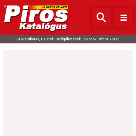
Szakemberek, Üzletek, Szolgáltatások, Orvosok Önhöz közel!