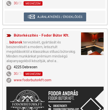
30/355-1819
MEGNÉZEM
AJÁNLATKÉRÉS / ÉRDEKLŐDÉS
Bútorkészítés - Fodor Bútor Kft.
...
bútorok
tervezését, gyártását és
beszerelését a modern, letisztult
megoldásoktól a klasszikus stílusú bútorokig.
Minden munkánkat prémium minőségű
alapanyagokból készítjük, ahol a...
4225 Debrecen
30/743-1171
MEGNÉZEM
www.fodorbutorkft.com