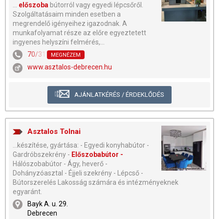
...
előszoba
bútorról vagy egyedi lépcsőről.
Szolgáltatásaim minden esetben a
megrendelő igényeihez igazodnak. A
munkafolyamat része az előre egyeztetett
ingyenes helyszíni felmérés,...
70/313-2922
MEGNÉZEM
www.asztalos-debrecen.hu
AJÁNLATKÉRÉS / ÉRDEKLŐDÉS
Asztalos Tolnai
...készítése, gyártása: - Egyedi konyhabútor -
Gardróbszekrény -
Előszobabútor -
Hálószobabútor - Ágy, heverő -
Dohányzóasztal - Éjjeli szekrény - Lépcső -
Bútorszerelés Lakosság számára és intézményeknek
egyaránt.
Bayk A. u. 29.
Debrecen