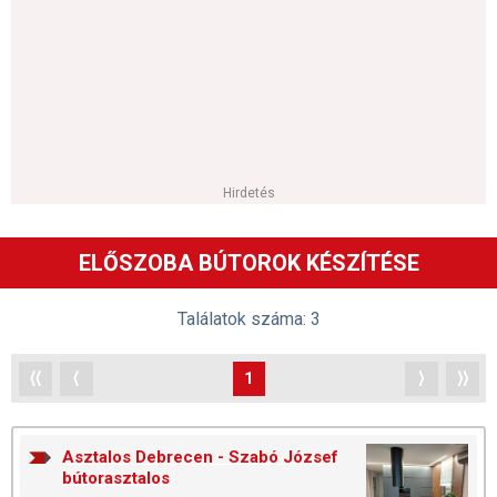
Hirdetés
ELŐSZOBA BÚTOROK KÉSZÍTÉSE
Találatok száma: 3
⟨⟨
⟨
1
⟩
⟩⟩
Asztalos Debrecen - Szabó József
bútorasztalos