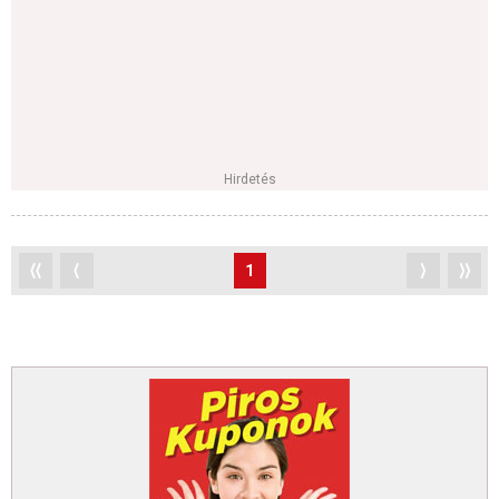
Hirdetés
⟨⟨
⟨
1
⟩
⟩⟩