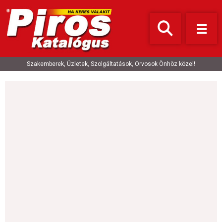
Szakemberek, Üzletek, Szolgáltatások, Orvosok Önhöz közel!