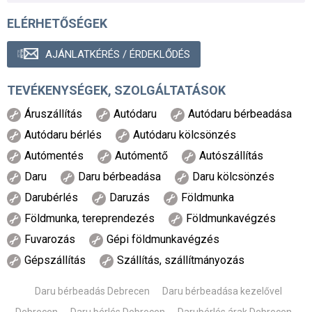
ELÉRHETŐSÉGEK
AJÁNLATKÉRÉS / ÉRDEKLŐDÉS
TEVÉKENYSÉGEK, SZOLGÁLTATÁSOK
Áruszállítás
Autódaru
Autódaru bérbeadása
Autódaru bérlés
Autódaru kölcsönzés
Autómentés
Autómentő
Autószállítás
Daru
Daru bérbeadása
Daru kölcsönzés
Darubérlés
Daruzás
Földmunka
Földmunka, tereprendezés
Földmunkavégzés
Fuvarozás
Gépi földmunkavégzés
Gépszállítás
Szállítás, szállítmányozás
Daru bérbeadás Debrecen
Daru bérbeadása kezelővel