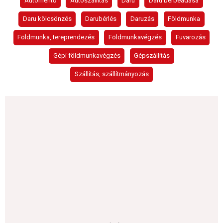
Autómentő
Autószállítás
Daru
Daru bérbeadása
Daru kölcsönzés
Darubérlés
Daruzás
Földmunka
Földmunka, tereprendezés
Földmunkavégzés
Fuvarozás
Gépi földmunkavégzés
Gépszállítás
Szállítás, szállítmányozás