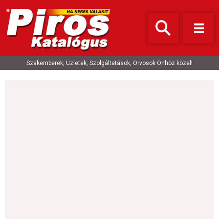
Szakemberek, Üzletek, Szolgáltatások, Orvosok Önhöz közel!