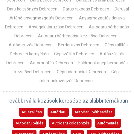
Debrecen
Daru bérlés Debrecen
Darubérlés árak Debrecen
Daru kölcsönzés Debrecen
Darus rakodás Debrecen
Daruval
történő anyagmozgatás Debrecen
Anyagmozgatás daruval
Debrecen
Anyagok daruzása Debrecen
Autódaru bérbe adás
Debrecen
Autódaru bérbeadása kezelővel Debrecen
Autódaruzás Debrecen
Bérdaruzás Debrecen
Gépszállítás
Debrecen környékén
Gépszállító Debrecen
Autószállítás
Debrecen
Autómentés Debrecen
Földmunkagép bérbeadás
kezelővel Debrecen
Gépi földmunka Debrecen
Gépi
földmunkavégzés Debrecen
További vállalkozások keresése az alábbi témákban
Áruszállítás
Autódaru
Autódaru bérbeadása
Autódaru bérlés
Autódaru kölcsönzés
Autómentés