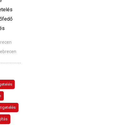
e
etelés
őfedő
és
brecen
Debrecen
getelés
e
zigetelés
jítás