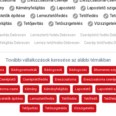
csatorna
Ereszcsatorna cseréje
Ereszcsatorna-cser
ny
Kéményfelújítás
Lapostető
Lapostető szig
tetők építése
Lemeztetőfedés
Tetőfedés
Tet
lújítás
Tetőjavítás
Tetőszigetelés
Vízszigetel
javítás Debrecen
Lemeztető fedés Debrecen
Cseréptető fedés De
elújítás Debrecen
Lemez tetőfedés Debrecen
Cserép tetőfedés 
További vállalkozások keresése az alábbi témákban
os
Bádogosmunkák
Bádogosok
Bádogozás
Bitumenes szi
Cseréptető
Cseréptetőfedés
Ereszcsatorna
Ereszcsatorna cseréj
torna-csere
Kémény
Kéményfelújítás
Lapostető
Lapostető s
ostetők építése
Lemeztetőfedés
Tetőfedés
Tetőfedő
Tetőfelú
Tetőjavítás
Tetőszigetelés
Vízszigetelés