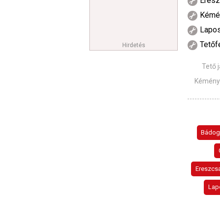
Eresz
Kémé
Lapos
Tetőfe
Hirdetés
Tető 
Kéményf
Bádog
Ereszcsa
Lap