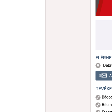
ELÉRH
Debr
A
TEVÉKE
Bádo
Bitum