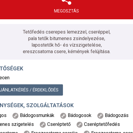
MEGOSZTÁS
Tetőfedés cserepes lemezzel, cseréppel,
pala tetők bitumenes zsindelyezése,
lapostetők hő- és vízszigetelése,
ereszcsatorna csere, kémények felújítása.
ETŐSÉGEK
ecen
JÁNLATKÉRÉS / ÉRDEKLŐDÉS
NYSÉGEK, SZOLGÁLTATÁSOK
gos
Bádogosmunkák
Bádogosok
Bádogozás
enes szigetelés
Cseréptető
Cseréptetőfedés