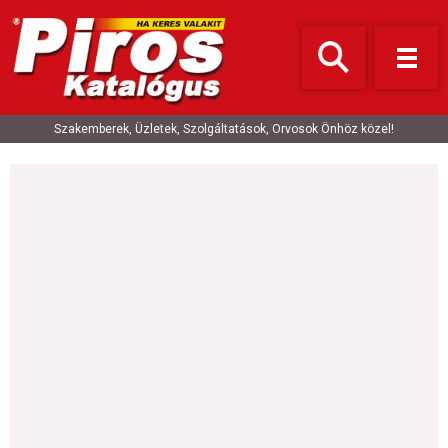
Szakemberek, Üzletek, Szolgáltatások, Orvosok Önhöz közel!