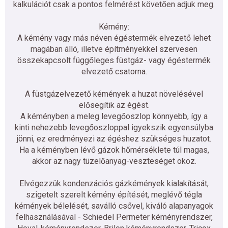
kalkulációt csak a pontos felmérést követően adjuk meg.
Kémény:
A kémény vagy más néven égéstermék elvezető lehet
magában álló, illetve építményekkel szervesen
összekapcsolt függőleges füstgáz- vagy égéstermék
elvezető csatorna.
A füstgázelvezető kémények a huzat növelésével
elősegítik az égést.
A kéményben a meleg levegőoszlop könnyebb, így a
kinti nehezebb levegőoszloppal igyekszik egyensúlyba
jönni, ez eredményezi az égéshez szükséges huzatot.
Ha a kéményben lévő gázok hőmérséklete túl magas,
akkor az nagy tüzelőanyag-veszteséget okoz.
Elvégezzük kondenzációs gázkémények kialakítását,
szigetelt szerelt kémény építését, meglévő tégla
kémények bélelését, saválló csővel, kiváló alapanyagok
felhasználásával - Schiedel Permeter kéményrendszer,