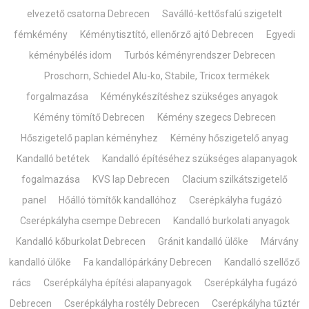
elvezető csatorna Debrecen
Saválló-kettősfalú szigetelt
fémkémény
Kéménytisztító, ellenőrző ajtó Debrecen
Egyedi
kéménybélés idom
Turbós kéményrendszer Debrecen
Proschorn, Schiedel Alu-ko, Stabile, Tricox termékek
forgalmazása
Kéménykészítéshez szükséges anyagok
Kémény tömítő Debrecen
Kémény szegecs Debrecen
Hőszigetelő paplan kéményhez
Kémény hőszigetelő anyag
Kandalló betétek
Kandalló építéséhez szükséges alapanyagok
fogalmazása
KVS lap Debrecen
Clacium szilkátszigetelő
panel
Hőálló tömítők kandallóhoz
Cserépkályha fugázó
Cserépkályha csempe Debrecen
Kandalló burkolati anyagok
Kandalló kőburkolat Debrecen
Gránit kandalló ülőke
Márvány
kandalló ülőke
Fa kandallópárkány Debrecen
Kandalló szellőző
rács
Cserépkályha építési alapanyagok
Cserépkályha fugázó
Debrecen
Cserépkályha rostély Debrecen
Cserépkályha tűztér