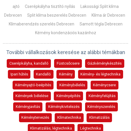
ajtó
Cserépkályha tisztító nyílás
Lakossági Split klíma
Debrecen
Split klíma beszerelés Debrecen
Klíma ár Debrecen
Klímaberendzés szerelés Debrecen
Samott tégla Debrecen
Kémény kondenzációs kazánhoz
További vállalkozások keresése az alábbi témákban
Cserépkályha, kandalló
Füstcsőcsere
Gázkéménykészítés
Ipari hűtés
Kandalló
Kémény
Kémény- és légtechnika
Kéményajtó-beépítés
Kéménybélelés
Kéménycsere
Kémények bélelése
Kéményépítés
Kéményfelújítás
Kéményjavítás
Kéménykivitelezés
Kéményszerelés
Kéménytervezés
Klímatechnika
Klimatizálás
Klimatizálás, légtechnika
Légtechnika