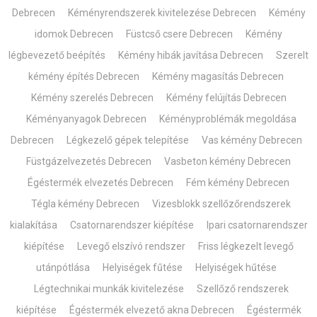
Debrecen
Kéményrendszerek kivitelezése Debrecen
Kémény
idomok Debrecen
Füstcső csere Debrecen
Kémény
légbevezető beépítés
Kémény hibák javítása Debrecen
Szerelt
kémény építés Debrecen
Kémény magasítás Debrecen
Kémény szerelés Debrecen
Kémény felújítás Debrecen
Kéményanyagok Debrecen
Kéményproblémák megoldása
Debrecen
Légkezelő gépek telepítése
Vas kémény Debrecen
Füstgázelvezetés Debrecen
Vasbeton kémény Debrecen
Égéstermék elvezetés Debrecen
Fém kémény Debrecen
Tégla kémény Debrecen
Vizesblokk szellőzőrendszerek
kialakítása
Csatornarendszer kiépítése
Ipari csatornarendszer
kiépítése
Levegő elszívó rendszer
Friss légkezelt levegő
utánpótlása
Helyiségek fűtése
Helyiségek hűtése
Légtechnikai munkák kivitelezése
Szellőző rendszerek
kiépítése
Égéstermék elvezető akna Debrecen
Égéstermék