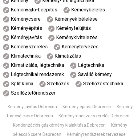
Kémény
Kémény- és légtechnika
Kéményajtó-beépítés
Kéménybélelés
Kéménycsere
Kémények bélelése
Kéményépítés
Kéményfelújítás
Kéményjavítás
Kéménykivitelezés
Kéményszerelés
Kéménytervezés
Klímatechnika
Klimatizálás
Klimatizálás, légtechnika
Légtechnika
Légtechnikai rendszerek
Saválló kémény
Split klíma
Szellőzés
Szellőzéstechnika
Szellőztetőrendszer
Kémény javítás Debrecen
Kémény építés Debrecen
Kémény
füstcső csere Debrecen
Kéményrendszer szerelés Debrecen
Kondenzációs gázkémény kialakítása Debrecen
Kémény
béléscső csere Debrecen
Kéményrendszerek tervezése