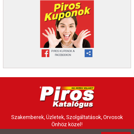
PIROS KUPONOK A
FACEBOOKON
Szakemberek, Üzletek, Szolgáltatások, Orvosok
Önhöz közel!