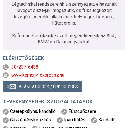
Légtechnikai rendszereink a szennyezett, elhasznált
levegőt elszívják, megszűrik, és friss légkezelt
levegőre cserélik, alkalmasak helységek fűtésére,
hűtésére is.
Referencia munkáink között megemlítenénk az Audi,
BMW és Daimler gyárakat.
ELÉRHETŐSÉGEK
30/237-6438
www.kemeny-expressz.hu
AJÁNLATKÉRÉS / ÉRDEKLŐDÉS
TEVÉKENYSÉGEK, SZOLGÁLTATÁSOK
Cserépkályha, kandalló
Füstcsőcsere
Gázkéménykészítés
Ipari hűtés
Kandalló