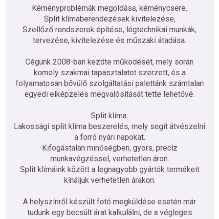
Kéményproblémák megoldása, kéménycsere.
Split klímaberendezések kivitelezése,
Szellőző rendszerek építése, légtechnikai munkák,
tervezése, kivitelezése és műszaki átadása.
Cégünk 2008-ban kezdte működését, mely során
komoly szakmai tapasztalatot szerzett, és a
folyamatosan bővülő szolgáltatási palettánk számtalan
egyedi elképzelés megvalósítását tette lehetővé.
Split klíma:
Lakossági split klíma beszerelés, mely segít átvészelni
a forró nyári napokat.
Kifogástalan minőségben, gyors, precíz
munkavégzéssel, verhetetlen áron.
Split klímáink között a legnagyobb gyártók termékeit
kínáljuk verhetetlen árakon.
A helyszínről készült fotó megküldése esetén már
tudunk egy becsült árat kalkulálni, de a végleges