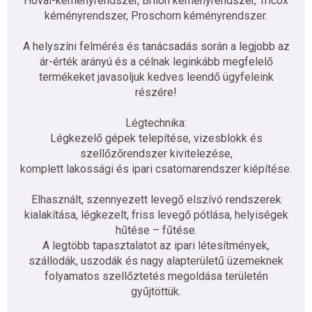
Hoval-kéményrendszer, Brilon kéményrendszer, Tricox
kéményrendszer, Proschorn kéményrendszer.
A helyszíni felmérés és tanácsadás során a legjobb az
ár-érték arányú és a célnak leginkább megfelelő
termékeket javasoljuk kedves leendő ügyfeleink
részére!
Légtechnika:
Légkezelő gépek telepítése, vizesblokk és
szellőzőrendszer kivitelezése,
komplett lakossági és ipari csatornarendszer kiépítése.
Elhasznált, szennyezett levegő elszívó rendszerek
kialakítása, légkezelt, friss levegő pótlása, helyiségek
hűtése – fűtése.
A legtöbb tapasztalatot az ipari létesítmények,
szállodák, uszodák és nagy alapterületű üzemeknek
folyamatos szellőztetés megoldása területén
gyűjtöttük.