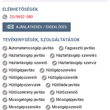
ELÉRHETŐSÉGEK
20/9692-580
AJÁNLATKÉRÉS / ÉRDEKLŐDÉS
TEVÉKENYSÉGEK, SZOLGÁLTATÁSOK
Automatamosógép-javítás
Fagyasztó javítás
Háztartásigép javítás
Háztartásigép szerelés
Háztartásigép szerelő
Háztartásigép szerviz
Hűtőgépjavítás
Hűtőgépszerelés
Hűtőgépszerelő
Hűtőgépszerelők
Hűtőgépszervizek
Hűtőláda-javítás
Hűtőszekrény javítás
Hűtőszerelő
Mosogatógép javítás
Mosógépjavítás
Mosógépszerelés
Mosógépszerelő