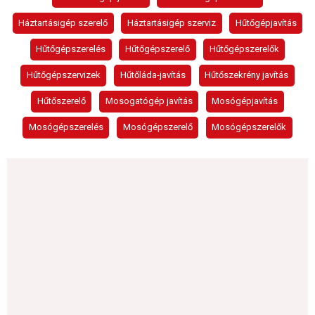
Háztartásigép szerelő
Háztartásigép szerviz
Hűtőgépjavítás
Hűtőgépszerelés
Hűtőgépszerelő
Hűtőgépszerelők
Hűtőgépszervizek
Hűtőláda-javítás
Hűtőszekrény javítás
Hűtőszerelő
Mosogatógép javítás
Mosógépjavítás
Mosógépszerelés
Mosógépszerelő
Mosógépszerelők