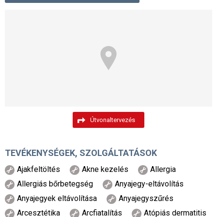
Útvonaltervezés
TEVÉKENYSÉGEK, SZOLGÁLTATÁSOK
Ajakfeltöltés
Akne kezelés
Allergia
Allergiás bőrbetegség
Anyajegy-eltávolítás
Anyajegyek eltávolítása
Anyajegyszűrés
Arcesztétika
Arcfiatalítás
Atópiás dermatitis