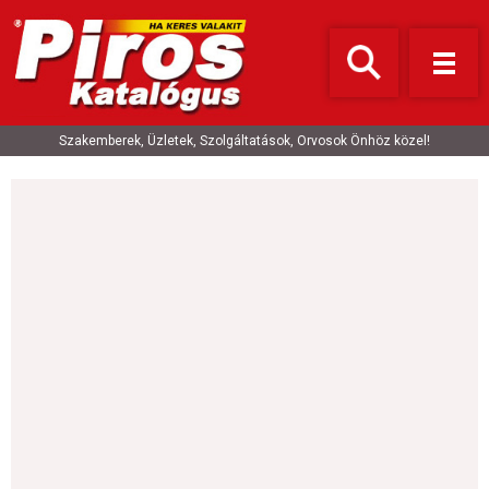
Szakemberek, Üzletek, Szolgáltatások, Orvosok Önhöz közel!