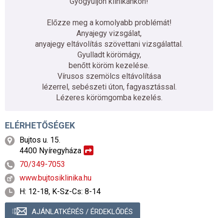
Gyógyuljon klinikánkon!
Előzze meg a komolyabb problémát!
Anyajegy vizsgálat,
anyajegy eltávolítás szövettani vizsgálattal.
Gyulladt körömágy,
benőtt köröm kezelése.
Vírusos szemölcs eltávolítása
lézerrel, sebészeti úton, fagyasztással.
Lézeres körömgomba kezelés.
ELÉRHETŐSÉGEK
Bujtos u. 15.
4400 Nyíregyháza
70/349-7053
www.bujtosiklinika.hu
H: 12-18, K-Sz-Cs: 8-14
AJÁNLATKÉRÉS / ÉRDEKLŐDÉS