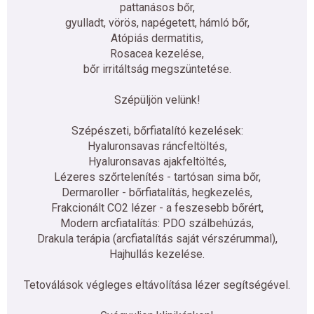
pattanásos bőr,
gyulladt, vörös, napégetett, hámló bőr,
Atópiás dermatitis,
Rosacea kezelése,
bőr irritáltság megszüntetése.
Szépüljön velünk!
Szépészeti, bőrfiatalító kezelések:
Hyaluronsavas ráncfeltöltés,
Hyaluronsavas ajakfeltöltés,
Lézeres szőrtelenítés - tartósan sima bőr,
Dermaroller - bőrfiatalítás, hegkezelés,
Frakcionált CO2 lézer - a feszesebb bőrért,
Modern arcfiatalítás: PDO szálbehúzás,
Drakula terápia (arcfiatalítás saját vérszérummal),
Hajhullás kezelése.
Tetoválások végleges eltávolítása lézer segítségével.