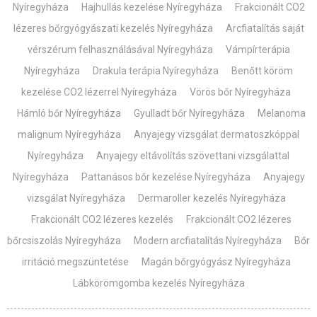
Nyíregyháza
Hajhullás kezelése Nyíregyháza
Frakcionált CO2
lézeres bőrgyógyászati kezelés Nyíregyháza
Arcfiatalítás saját
vérszérum felhasználásával Nyíregyháza
Vámpírterápia
Nyíregyháza
Drakula terápia Nyíregyháza
Benőtt köröm
kezelése CO2 lézerrel Nyíregyháza
Vörös bőr Nyíregyháza
Hámló bőr Nyíregyháza
Gyulladt bőr Nyíregyháza
Melanoma
malignum Nyíregyháza
Anyajegy vizsgálat dermatoszkóppal
Nyíregyháza
Anyajegy eltávolítás szövettani vizsgálattal
Nyíregyháza
Pattanásos bőr kezelése Nyíregyháza
Anyajegy
vizsgálat Nyíregyháza
Dermaroller kezelés Nyíregyháza
Frakcionált CO2 lézeres kezelés
Frakcionált CO2 lézeres
bőrcsiszolás Nyíregyháza
Modern arcfiatalítás Nyíregyháza
Bőr
irritáció megszüntetése
Magán bőrgyógyász Nyíregyháza
Lábkörömgomba kezelés Nyíregyháza