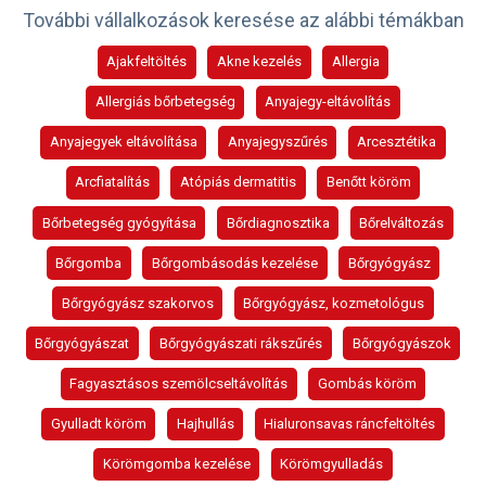
További vállalkozások keresése az alábbi témákban
Ajakfeltöltés
Akne kezelés
Allergia
Allergiás bőrbetegség
Anyajegy-eltávolítás
Anyajegyek eltávolítása
Anyajegyszűrés
Arcesztétika
Arcfiatalítás
Atópiás dermatitis
Benőtt köröm
Bőrbetegség gyógyítása
Bőrdiagnosztika
Bőrelváltozás
Bőrgomba
Bőrgombásodás kezelése
Bőrgyógyász
Bőrgyógyász szakorvos
Bőrgyógyász, kozmetológus
Bőrgyógyászat
Bőrgyógyászati rákszűrés
Bőrgyógyászok
Fagyasztásos szemölcseltávolítás
Gombás köröm
Gyulladt köröm
Hajhullás
Hialuronsavas ráncfeltöltés
Körömgomba kezelése
Körömgyulladás