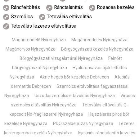
Ráncfeltöltés
Ránctalanítás
Rosacea kezelés
Szemölcs
Tetoválás eltávolítás
Tetoválás lézeres eltávolítása
Magánrendelő Nyíregyháza
Magánrendelés Nyíregyháza
Magánorvos Nyíregyháza
Bőrgyógyászati kezelés Nyíregyháza
Bőrgyógyászati vizsgálat árai Nyíregyháza
Felnőtt
bőrgyógyászat Nyíregyháza
Hyaluronsavas ajakfeltöltés
Nyíregyháza
Akne heges bőr kezelése Debrecen
Atopiás
dermatitis Debrecen
Szemölcs eltávolítása fagyasztással
Nyíregyháza
Uszodaszemölcs eltávolítás Nyíregyháza
Vírusos
szemölcs eltávolítás Nyíregyháza
Tetoválás eltávolítás Q-
kapcsolt Nd-Yag lézerrel Nyíregyháza
Hajszáleres piros bőr
kezelése Nyíregyháza
PDO szálbehúzás Nyíregyháza
Lézeres
körömgomba kezelés Nyíregyháza
Injekciós ránctalanító kezelés