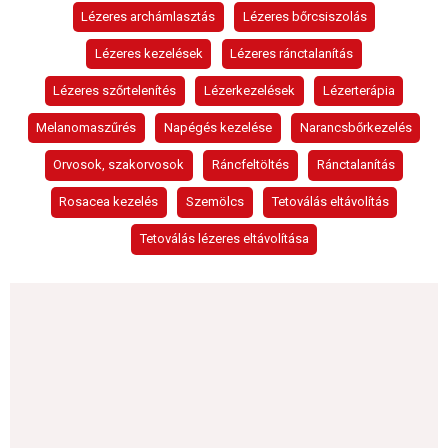
Lézeres archámlasztás
Lézeres bőrcsiszolás
Lézeres kezelések
Lézeres ránctalanítás
Lézeres szőrtelenítés
Lézerkezelések
Lézerterápia
Melanomaszűrés
Napégés kezelése
Narancsbőrkezelés
Orvosok, szakorvosok
Ráncfeltöltés
Ránctalanítás
Rosacea kezelés
Szemölcs
Tetoválás eltávolítás
Tetoválás lézeres eltávolítása