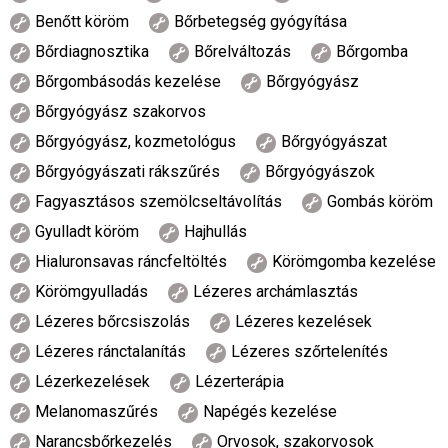
Benőtt köröm
Bőrbetegség gyógyítása
Bőrdiagnosztika
Bőrelváltozás
Bőrgomba
Bőrgombásodás kezelése
Bőrgyógyász
Bőrgyógyász szakorvos
Bőrgyógyász, kozmetológus
Bőrgyógyászat
Bőrgyógyászati rákszűrés
Bőrgyógyászok
Fagyasztásos szemölcseltávolítás
Gombás köröm
Gyulladt köröm
Hajhullás
Hialuronsavas ráncfeltöltés
Körömgomba kezelése
Körömgyulladás
Lézeres archámlasztás
Lézeres bőrcsiszolás
Lézeres kezelések
Lézeres ránctalanítás
Lézeres szőrtelenítés
Lézerkezelések
Lézerterápia
Melanomaszűrés
Napégés kezelése
Narancsbőrkezelés
Orvosok, szakorvosok