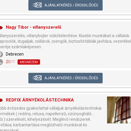
AJÁNLATKÉRÉS / ÉRDEKLŐDÉS
Nagy Tibor - villanyszerelő
illanyszerelés, villanybojler vízkőtelenítése. Kisebb munkákat is vállalok.
apcsolók, dugaljak, csillárok, csengők, biztosítótáblák javítása, vezetéke
seréje számlaképesen.
Debrecen
20/917-6844
MEGNÉZEM
AJÁNLATKÉRÉS / ÉRDEKLŐDÉS
REDFIX ÁRNYÉKOLÁSTECHNIKA
öbb évtizedes gyakorlattal vállaljuk árnyékolástechnikai
ermékek ( redőny, reluxa, napellenző, szúnyogháló...
tb.) szerelését, kihelyezését. Meglévő rendszerek
avítása, karbantartása megbízható munkával és
aranciával,...