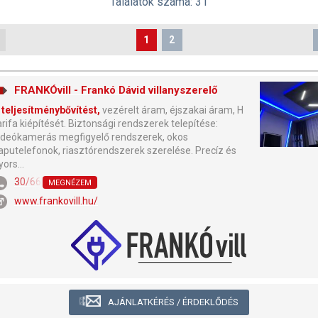
Találatok száma: 31
1
2
FRANKÓvill - Frankó Dávid villanyszerelő
teljesítménybővítést,
vezérelt áram, éjszakai áram, H
arifa kiépítését. Biztonsági rendszerek telepítése:
ideókamerás megfigyelő rendszerek, okos
aputelefonok, riasztórendszerek szerelése. Precíz és
yors...
30/667-2136
MEGNÉZEM
www.frankovill.hu/
AJÁNLATKÉRÉS / ÉRDEKLŐDÉS