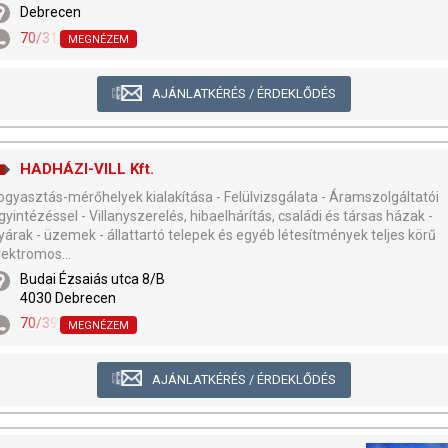
Debrecen
70/314-3846
MEGNÉZEM
AJÁNLATKÉRÉS / ÉRDEKLŐDÉS
HADHÁZI-VILL Kft.
ogyasztás-mérőhelyek kialakítása - Felülvizsgálata - Áramszolgáltatói
gyintézéssel - Villanyszerelés, hibaelhárítás, családi és társas házak -
yárak - üzemek - állattartó telepek és egyéb létesítmények teljes körű
lektromos...
Budai Ézsaiás utca 8/B
4030 Debrecen
70/392-8651
,
52/746-746
MEGNÉZEM
AJÁNLATKÉRÉS / ÉRDEKLŐDÉS