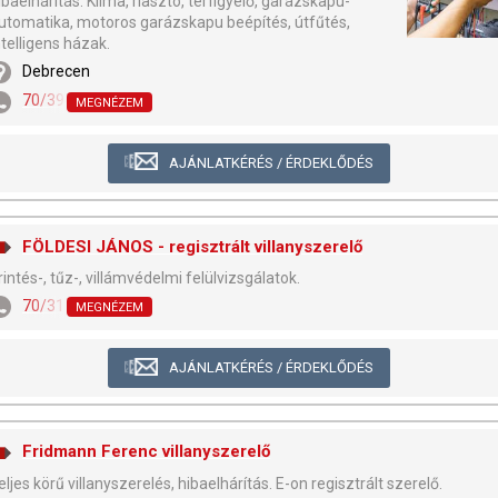
ibaelhárítás. Klíma, riasztó, térfigyelő, garázskapu-
utomatika, motoros garázskapu beépítés, útfűtés,
ntelligens házak.
Debrecen
70/394-6590
MEGNÉZEM
AJÁNLATKÉRÉS / ÉRDEKLŐDÉS
FÖLDESI JÁNOS - regisztrált villanyszerelő
rintés-, tűz-, villámvédelmi felülvizsgálatok.
70/317-7948
MEGNÉZEM
AJÁNLATKÉRÉS / ÉRDEKLŐDÉS
Fridmann Ferenc villanyszerelő
eljes körű villanyszerelés, hibaelhárítás. E-on regisztrált szerelő.