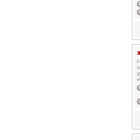
F
ü
g
e