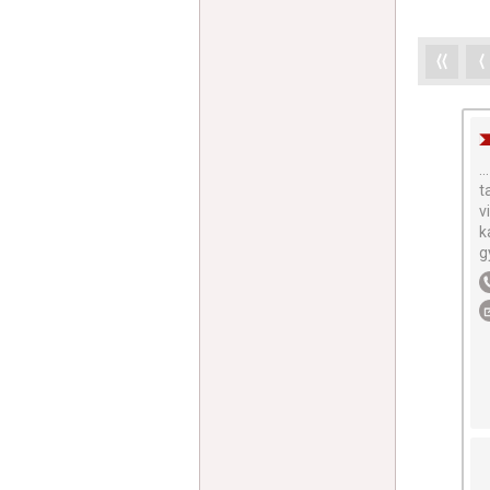
⟨⟨
⟨
...
t
v
k
g