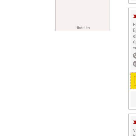
H
Hirdetés
É
e
ú
v
V