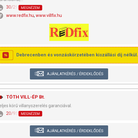
30/290-1667
MEGNÉZEM
www.redfix.hu
,
www.villfix.hu
Debrecenben és vonzáskörzetében kiszállási díj nélkül.
AJÁNLATKÉRÉS / ÉRDEKLŐDÉS
TÓTH VILL-ÉP Bt.
eljes körű villanyszerelés garanciával.
20/9511-094
MEGNÉZEM
AJÁNLATKÉRÉS / ÉRDEKLŐDÉS