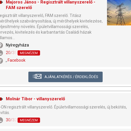
Majoros János - Regisztrált villanyszerelő -
FAM szerelő
egisztrált villanyszerelő, FAM szerelő. Titász
érőhelyek szabványosítása, új mérőhelyek kivitelezése,
eljesítmény növelés. Épületvillamossági szerelés,
ervezés, kivitelezés és karbantartás Családi házak
illamos...
Nyíregyháza
20/351-9914
MEGNÉZEM
,
Facebook
AJÁNLATKÉRÉS / ÉRDEKLŐDÉS
Molnár Tibor - villanyszerelő
-ON regisztrált villanyszerelő. Épületvillamossági szerelés, új bekötés,
avítás.
30/329-0726
MEGNÉZEM