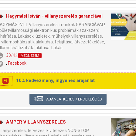
Hagymási István - villanyszerelés garanciával
AGYMÁSI-VILL Villanyszerelési munkák GARANCIÁVAL!
pületvillamossági elektronikus problémák szakszerű
lhárítása. Lakások, üzletek, műhelyek villanyszerelése,
j villamoshálózat kialakítása, felújítása, átvezetékelése,
illamoshálózat átalakítása. Lakás...
30/428-4041
MEGNÉZEM
,
Facebook
10% kedvezmény, ingyenes árajánlat
AJÁNLATKÉRÉS / ÉRDEKLŐDÉS
AMPER VILLANYSZERELÉS
illanyszerelés, tervezés, kivitelezés NON-STOP