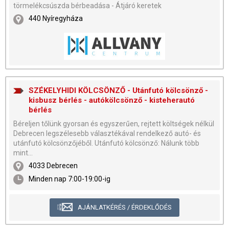
törmelékcsúszda bérbeadása - Átjáró keretek
440 Nyíregyháza
SZÉKELYHIDI KÖLCSÖNZŐ - Utánfutó kölcsönző -
kisbusz bérlés - autókölcsönző - kisteherautó
bérlés
Béreljen tőlünk gyorsan és egyszerűen, rejtett költségek nélkül
Debrecen legszélesebb választékával rendelkező autó- és
utánfutó kölcsönzőjéből. Utánfutó kölcsönző: Nálunk több
mint...
4033 Debrecen
Minden nap 7:00-19:00-ig
AJÁNLATKÉRÉS / ÉRDEKLŐDÉS