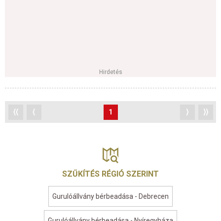
Hirdetés
⟨⟨
⟨
1
⟩
⟩⟩
SZŰKÍTÉS RÉGIÓ SZERINT
Gurulóállvány bérbeadása - Debrecen
Gurulóállvány bérbeadása - Nyíregyháza