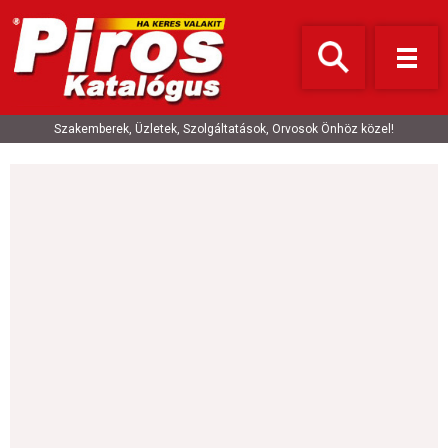
Szakemberek, Üzletek, Szolgáltatások, Orvosok Önhöz közel!