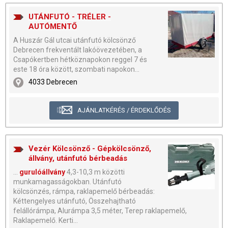
UTÁNFUTÓ - TRÉLER -
AUTÓMENTŐ
A Huszár Gál utcai utánfutó kölcsönző
Debrecen frekventált lakóövezetében, a
Csapókertben hétköznapokon reggel 7 és
este 18 óra között, szombati napokon...
4033 Debrecen
AJÁNLATKÉRÉS / ÉRDEKLŐDÉS
Vezér Kölcsönző - Gépkölcsönző,
állvány, utánfutó bérbeadás
...
gurulóállvány
4,3-10,3 m közötti
munkamagasságokban. Utánfutó
kölcsönzés, rámpa, raklapemelő bérbeadás:
Kéttengelyes utánfutó, Összehajtható
felállórámpa, Alurámpa 3,5 méter, Terep raklapemelő,
Raklapemelő. Kerti...