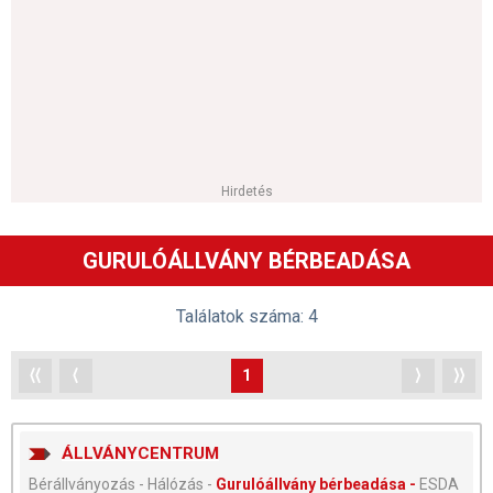
Hirdetés
GURULÓÁLLVÁNY BÉRBEADÁSA
Találatok száma: 4
⟨⟨
⟨
1
⟩
⟩⟩
ÁLLVÁNYCENTRUM
Bérállványozás - Hálózás -
Gurulóállvány bérbeadása -
ESDA