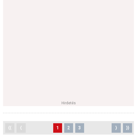
Hirdetés
⟨⟨
⟨
1
2
3
⟩
⟩⟩