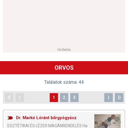
Hirdetés
ORVOS
Találatok száma: 44
⟨⟨
⟨
1
2
3
⟩
⟩⟩
Dr. Markó Lóránt bőrgyógyász
ESZTÉTIKAI ÉS LÉZER MAGÁNRENDELÉS Ha