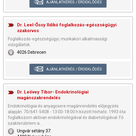
AJÁNLATKÉRÉS / ÉRDEKLŐDÉS
Dr. Leel-Őssy Ildikó foglalkozás-egészségügyi
szakorvos
Foglalkozás-egészségügyi, munkaköri alkalmassági
vizsgálatok.
4026 Debrecen
AJÁNLATKÉRÉS / ÉRDEKLŐDÉS
Dr. Leövey Tibor- Endokrinológiai
magánszakrendelés
Endokrinológiai és anyagcsere magánrendelés előjegyzés
alapján. 70/641-5408 - 13:00-18:00 h között hívható. 1993 óta
foglalkozom aktívan endokrinológiával és diabetológiával. Fő
szakterületem a...
Ungvár sétány 37.