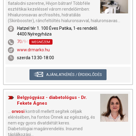
fiatalodni szeretne, Hívjon bátran! Többféle
esztétikai kezeléssel várom rendelőimben:
Hhialuronsavas arcfrissítés, hidratálás
(Skinbooster), ráncfeltöltés hialuronsavval, hialuronsavas...
Hatzel tér 1. 100 Éves Patika, 1-es rendelő.
4400 Nyíregyháza
70/942-5088
MEGNÉZEM
www.drmarko.hu
szerda 13:30-18:00
AJÁNLATKÉRÉS / ÉRDEKLŐDÉS
Belgyógyász - diabetológus - Dr.
Fekete Ágnes
...
orvosi
kontroll mellett segítek céljaik
elérésében, ha fontos Önnek az egészség, és
nem egy gyors divatdiétát keres.
Diabetológiai magánrendelés. Insumed
táplálkozási...