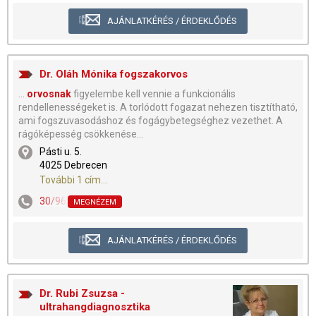
AJÁNLATKÉRÉS / ÉRDEKLŐDÉS
Dr. Oláh Mónika fogszakorvos
...
orvosnak
figyelembe kell vennie a funkcionális
rendellenességeket is. A torlódott fogazat nehezen tisztítható,
ami fogszuvasodáshoz és fogágybetegséghez vezethet. A
rágóképesség csökkenése...
Pásti u. 5.
4025 Debrecen
További 1 cím...
30/9634-969
MEGNÉZEM
AJÁNLATKÉRÉS / ÉRDEKLŐDÉS
Dr. Rubi Zsuzsa -
ultrahangdiagnosztika