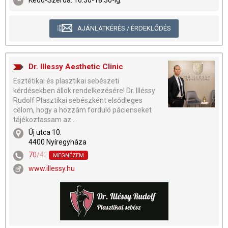
AJÁNLATKÉRÉS / ÉRDEKLŐDÉS
Dr. Illessy Aesthetic Clinic
Esztétikai és plasztikai sebészeti
kérdésekben állok rendelkezésére! Dr. Illéssy
Rudolf Plasztikai sebészként elsődleges
célom, hogy a hozzám forduló pácienseket
tájékoztassam az...
Új utca 10.
4400 Nyíregyháza
70/424-4300
MEGNÉZEM
www.illessy.hu