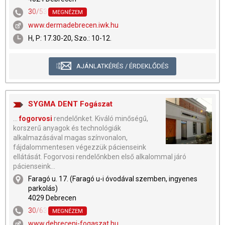
30/536-3710
MEGNÉZEM
www.dermadebrecen.iwk.hu
H, P: 17.30-20, Szo.: 10-12.
AJÁNLATKÉRÉS / ÉRDEKLŐDÉS
SYGMA DENT Fogászat
...
fogorvosi
rendelőnket. Kiváló minőségű,
korszerű anyagok és technológiák
alkalmazásával magas színvonalon,
fájdalommentesen végezzük pácienseink
ellátását. Fogorvosi rendelőnkben első alkalommal járó
pácienseink...
Faragó u. 17. (Faragó u-i óvodával szemben, ingyenes
parkolás)
4029 Debrecen
30/634-2120
,
52/688-722
MEGNÉZEM
www.debreceni-fogaszat.hu