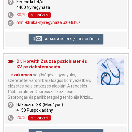
Ferenc krt. 4/a.
4400 Nyíregyháza
30/938-5797
,
42/402-303
MEGNÉZEM
mini-klinika-nyiregyhaza.uzleti.hu/
AJÁNLATKÉRÉS / ÉRDEKLŐDÉS
Dr. Horváth Zsuzsa pszichiáter és
KV pszichoterapeuta
...
szakorvos
segítségével gyógyulni,
szeretettel várom barátságos környezetben,
előzetes bejelentkezés alapján! A rendelés
főbb területei: Depresszió kezelése
Szorongás és pánikbetegség terápiája Krízis...
Rákóczi u. 38. (Med4you)
4150 Püspökladány
20/399-8046
MEGNÉZEM