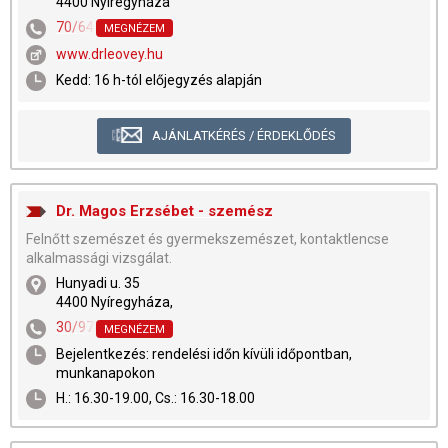
4400 Nyíregyháza
70/641-5408
MEGNÉZEM
www.drleovey.hu
Kedd: 16 h-tól előjegyzés alapján
AJÁNLATKÉRÉS / ÉRDEKLŐDÉS
Dr. Magos Erzsébet - szemész
Felnőtt szemészet és gyermekszemészet, kontaktlencse
alkalmassági vizsgálat.
Hunyadi u. 35
4400 Nyíregyháza,
30/9786-255
MEGNÉZEM
Bejelentkezés: rendelési időn kívüli időpontban,
munkanapokon
H.: 16.30-19.00, Cs.: 16.30-18.00