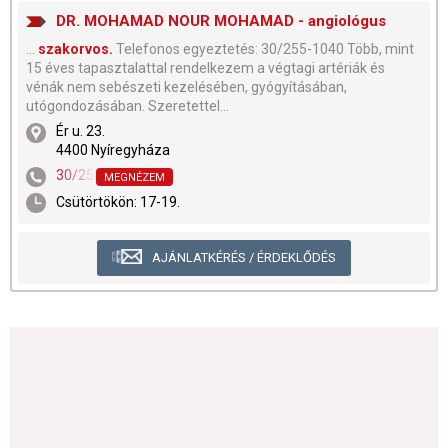
DR. MOHAMAD NOUR MOHAMAD - angiológus
...
szakorvos.
Telefonos egyeztetés: 30/255-1040 Több, mint
15 éves tapasztalattal rendelkezem a végtagi artériák és
vénák nem sebészeti kezelésében, gyógyításában,
utógondozásában. Szeretettel...
Ér u. 23.
4400 Nyíregyháza
30/255-1040
MEGNÉZEM
Csütörtökön: 17-19.
AJÁNLATKÉRÉS / ÉRDEKLŐDÉS