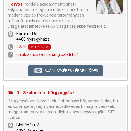
...
orvosi
rendelő akadálymentesített.
Folyamatosan megújuló műszerpark: három
modern, széles frekvencia tartományban
működő - mély és felszínes szervek
vizsgálatát lehetővé tevő- vizsgálófejekkel felszerelt...
Körte u. 16.
4400 Nyíregyháza
20/9668-714
MEGNÉZEM
drrubizsuzsa-ultrahang.uzleti.hu/
AJÁNLATKÉRÉS / ÉRDEKLŐDÉS
Dr. Szabó Imre bőrgyógyász
Bőrgyógyászati kezelések: Pattanásos bőr, bőrgyulladás, haj-
és körömbetegség, nyaki növedékek és hónalji növedékek,
megpattant erek az arcon, digitális anyajegyvizsgálat. STD
szűrés...
Blahéné u. 7.
4024 Debrecen