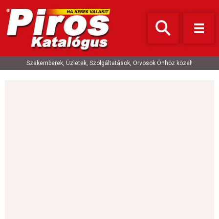
Szakemberek, Üzletek, Szolgáltatások, Orvosok Önhöz közel!