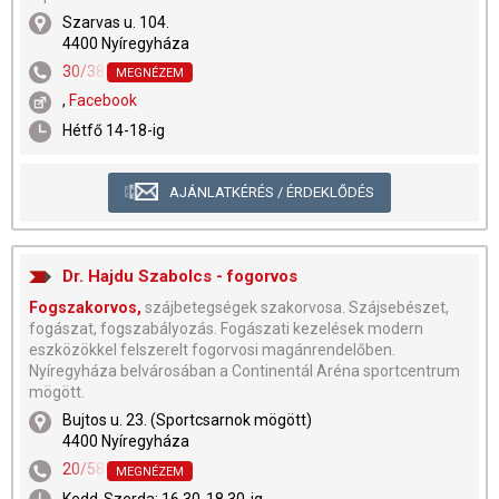
Szarvas u. 104.
4400 Nyíregyháza
30/382-0440
MEGNÉZEM
,
Facebook
Hétfő 14-18-ig
AJÁNLATKÉRÉS / ÉRDEKLŐDÉS
Dr. Hajdu Szabolcs - fogorvos
Fogszakorvos,
szájbetegségek szakorvosa. Szájsebészet,
fogászat, fogszabályozás. Fogászati kezelések modern
eszközökkel felszerelt fogorvosi magánrendelőben.
Nyíregyháza belvárosában a Continentál Aréna sportcentrum
mögött.
Bujtos u. 23. (Sportcsarnok mögött)
4400 Nyíregyháza
20/58-33-756
MEGNÉZEM
Kedd-Szerda: 16.30-18.30-ig.