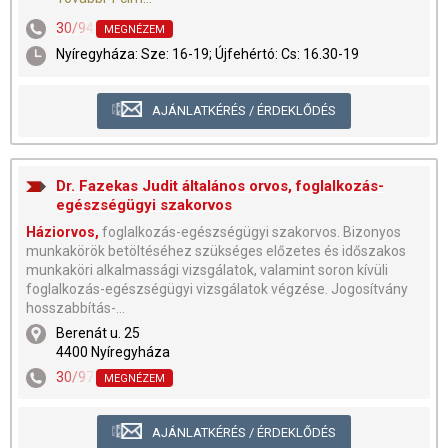
30/9455-954
,
42/509-021
,
42/291-284
MEGNÉZEM
Nyíregyháza: Sze: 16-19; Újfehértó: Cs: 16.30-19
AJÁNLATKÉRÉS / ÉRDEKLŐDÉS
Dr. Fazekas Judit általános orvos, foglalkozás-
egészségügyi szakorvos
Háziorvos,
foglalkozás-egészségügyi szakorvos. Bizonyos
munkakörök betöltéséhez szükséges előzetes és időszakos
munkaköri alkalmassági vizsgálatok, valamint soron kívüli
foglalkozás-egészségügyi vizsgálatok végzése. Jogosítvány
hosszabbítás-...
Berenát u. 25
4400 Nyíregyháza
30/9769-688
,
42/443-131
MEGNÉZEM
AJÁNLATKÉRÉS / ÉRDEKLŐDÉS