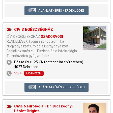
AJÁNLATKÉRÉS / ÉRDEKLŐDÉS
CIVIS EGÉSZSÉGHÁZ
CÍVIS EGÉSZSÉGHÁZ
SZAKORVOSI
RENDELÉSEK: Fogászat Fogtechnika
Nőgyógyászat Urológia Bőrgyógyászat
Foglalkoztatás e.ü. Pszichológia Infektológia
Természetes gyógymódok
Dózsa Gy. u. 25. (A fogtechnika épületében)
4027 Debrecen
52/413-591
,
52/413-691
MEGNÉZEM
AJÁNLATKÉRÉS / ÉRDEKLŐDÉS
Cívis Neurológia - Dr. Diószeghy-
Léránt Brigitta