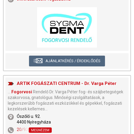
AJÁNLATKÉRÉS / ÉRDEKLŐDÉS
ARTIK FOGÁSZATI CENTRUM - Dr. Varga Péter
...
Fogorvosi
Rendelő Dr. Varga Péter fog- és szájbetegségek
szakorvosa, gnatológus. Minőségi szolgáltatások, a
legkorszerűbb fogászati eszközökkel és gépekkel, fogászati
kezelések kellemes...
Ószőlő u. 92.
4400 Nyíregyháza
20/935-1326
,
42/445-115
MEGNÉZEM