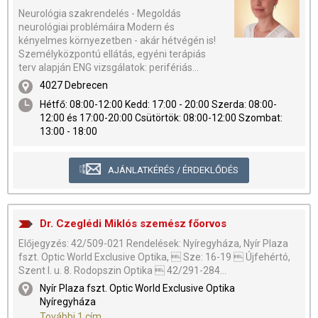
Neurológia szakrendelés - Megoldás
neurológiai problémáira Modern és
kényelmes környezetben - akár hétvégén is!
Személyközpontú ellátás, egyéni terápiás
terv alapján ENG vizsgálatok: perifériás...
4027 Debrecen
Hétfő: 08:00-12:00 Kedd: 17:00 - 20:00 Szerda: 08:00-
12:00 és 17:00-20:00 Csütörtök: 08:00-12:00 Szombat:
13:00 - 18:00
AJÁNLATKÉRÉS / ÉRDEKLŐDÉS
Dr. Czeglédi Miklós szemész főorvos
Előjegyzés: 42/509-021 Rendelések: Nyíregyháza, Nyír Plaza
fszt. Optic World Exclusive Optika,  Sze: 16-19  Újfehértó,
Szent I. u. 8. Rodopszin Optika  42/291-284...
Nyír Plaza fszt. Optic World Exclusive Optika
Nyíregyháza
További 1 cím...