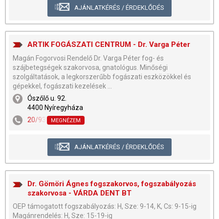
AJÁNLATKÉRÉS / ÉRDEKLŐDÉS
ARTIK FOGÁSZATI CENTRUM - Dr. Varga Péter
Magán Fogorvosi Rendelő Dr. Varga Péter fog- és
szájbetegségek szakorvosa, gnatológus. Minőségi
szolgáltatások, a legkorszerűbb fogászati eszközökkel és
gépekkel, fogászati kezelések ...
Ószőlő u. 92.
4400 Nyíregyháza
20/935-1326
,
42/445-115
MEGNÉZEM
AJÁNLATKÉRÉS / ÉRDEKLŐDÉS
Dr. Gömöri Ágnes fogszakorvos, fogszabályozás
szakorvosa - VÁRDA DENT BT
OEP támogatott fogszabályozás: H, Sze: 9-14, K, Cs: 9-15-ig
Magánrendelés: H, Sze: 15-19-ig