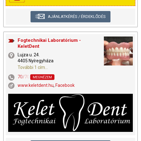
AJÁNLATKÉRÉS / ÉRDEKLŐDÉS
Fogtechnikai Laboratórium -
KeletDent
Lujza u. 24.
4405 Nyíregyháza
További 1 cím...
70/703-9988
MEGNÉZEM
www.keletdent.hu
,
Facebook