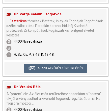
Dr. Varga Katalin - fogorvos
...
Esztétikus
tömések Betétek, inlay-ek Foghéjak Fogpótlások
széles választéka Porcelán korona, híd, héj Kivehető
protézisek Zirkon pótlások Fogászati kis röntgenfelvétel
készítés
4400 Nyíregyháza
.
H, Sz, Cs, P: 8-13, K: 13-18,
AJÁNLATKÉRÉS / ÉRDEKLŐDÉS
Dr. Vraukó Béla
A "patent" elv: Az élet más területeihez hasonlóan a "patent"
elv jól érvényesülhet a kivehető fogsorok rögzítésében is. Ha
fogsora mozog,...
4400 Nyíregyháza