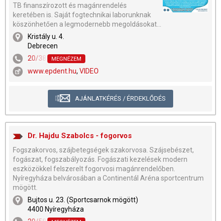
TB finanszírozott és magánrendelés
keretében is. Saját fogtechnikai laborunknak
köszönhetően a legmodernebb megoldásokat...
Kristály u. 4.
Debrecen
20/381-6928
,
20/231-1353
MEGNÉZEM
www.epdent.hu
,
VIDEO
AJÁNLATKÉRÉS / ÉRDEKLŐDÉS
Dr. Hajdu Szabolcs - fogorvos
Fogszakorvos, szájbetegségek szakorvosa. Szájsebészet,
fogászat, fogszabályozás. Fogászati kezelések modern
eszközökkel felszerelt fogorvosi magánrendelőben.
Nyíregyháza belvárosában a Continentál Aréna sportcentrum
mögött.
Bujtos u. 23. (Sportcsarnok mögött)
4400 Nyíregyháza