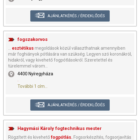
AJÁNLATKÉRÉS / ÉRDEKLŐDÉS
fogszakorvos
...
esztétikus
megoldások közül választhatnak amennyiben
már foghiányok pótlására van szükség. Legyen szó koronákról,
hidakról, vagy kivehető fogpótlásokról. Szeretettel és
türelemmel várom...
4400 Nyíregyháza
.
További 1 cím...
AJÁNLATKÉRÉS / ÉRDEKLŐDÉS
Hagymási Károly fogtechnikus mester
Rögzített és kivehető
fogpótlás.
Fogsorkészítés, fogsorjavítás