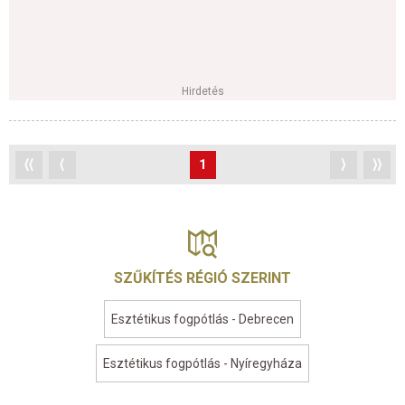
Hirdetés
⟨⟨
⟨
1
⟩
⟩⟩
SZŰKÍTÉS RÉGIÓ SZERINT
Esztétikus fogpótlás - Debrecen
Esztétikus fogpótlás - Nyíregyháza