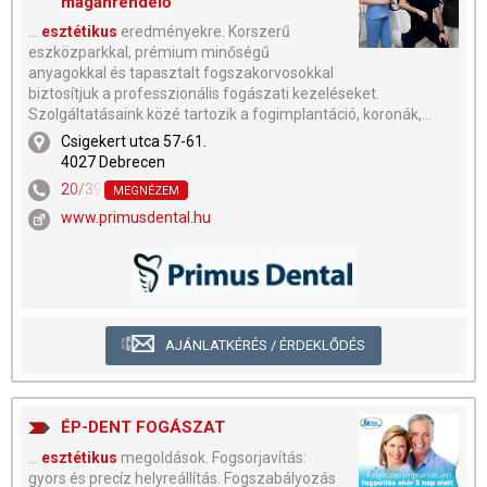
magánrendelő
...
esztétikus
eredményekre. Korszerű
eszközparkkal, prémium minőségű
anyagokkal és tapasztalt fogszakorvosokkal
biztosítjuk a professzionális fogászati kezeléseket.
Szolgáltatásaink közé tartozik a fogimplantáció, koronák,...
Csigekert utca 57-61.
4027 Debrecen
20/393-0058
MEGNÉZEM
www.primusdental.hu
AJÁNLATKÉRÉS / ÉRDEKLŐDÉS
ÉP-DENT FOGÁSZAT
...
esztétikus
megoldások. Fogsorjavítás:
gyors és precíz helyreállítás. Fogszabályozás