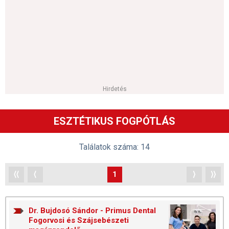
Hirdetés
ESZTÉTIKUS FOGPÓTLÁS
Találatok száma: 14
⟨⟨
⟨
1
⟩
⟩⟩
Dr. Bujdosó Sándor - Primus Dental
Fogorvosi és Szájsebészeti