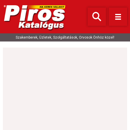
Szakemberek, Üzletek, Szolgáltatások, Orvosok Önhöz közel!