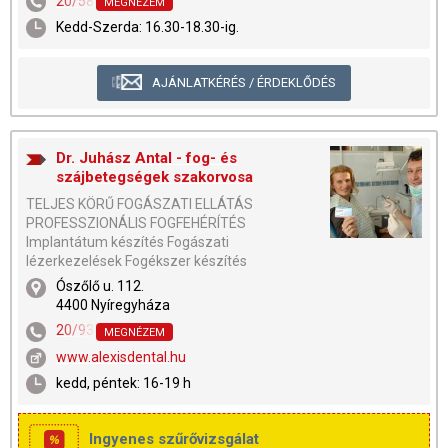
20/58-33-756
MEGNÉZEM
Kedd-Szerda: 16.30-18.30-ig.
AJÁNLATKÉRÉS / ÉRDEKLŐDÉS
Dr. Juhász Antal - fog- és
szájbetegségek szakorvosa
TELJES KÖRŰ FOGÁSZATI ELLÁTÁS
PROFESSZIONÁLIS FOGFEHÉRÍTÉS
Implantátum készítés Fogászati
lézerkezelések Fogékszer készítés
Ószőlő u. 112.
4400 Nyíregyháza
20/9347-281
MEGNÉZEM
www.alexisdental.hu
kedd, péntek: 16-19 h
Ingyenes szűrővizsgálat