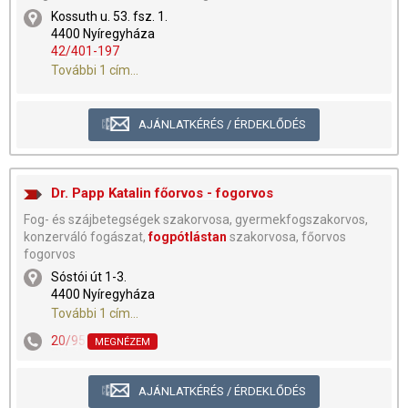
Kossuth u. 53. fsz. 1.
4400 Nyíregyháza
42/401-197
További 1 cím...
AJÁNLATKÉRÉS / ÉRDEKLŐDÉS
Dr. Papp Katalin főorvos - fogorvos
Fog- és szájbetegségek szakorvosa, gyermekfogszakorvos,
konzerváló fogászat,
fogpótlástan
szakorvosa, főorvos
fogorvos
Sóstói út 1-3.
4400 Nyíregyháza
További 1 cím...
20/9579-743
,
42/404-545
MEGNÉZEM
AJÁNLATKÉRÉS / ÉRDEKLŐDÉS