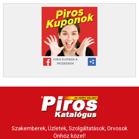
PIROS KUPONOK A
FACEBOOKON
Szakemberek, Üzletek, Szolgáltatások, Orvosok
Önhöz közel!