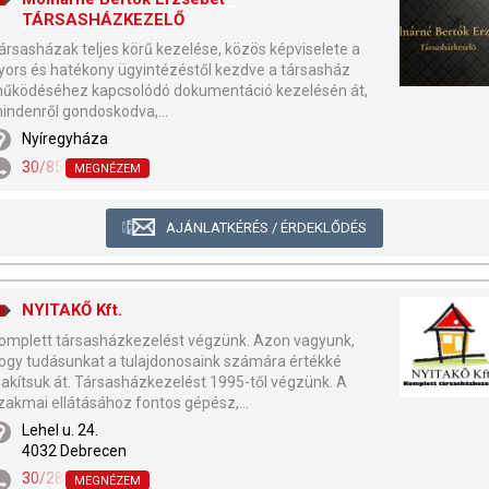
TÁRSASHÁZKEZELŐ
ársasházak teljes körű kezelése, közös képviselete a
yors és hatékony ügyintézéstől kezdve a társasház
űködéséhez kapcsolódó dokumentáció kezelésén át,
indenről gondoskodva,...
Nyíregyháza
30/850-9809
MEGNÉZEM
AJÁNLATKÉRÉS / ÉRDEKLŐDÉS
NYITAKŐ Kft.
omplett társasházkezelést végzünk. Azon vagyunk,
ogy tudásunkat a tulajdonosaink számára értékké
lakítsuk át. Társasházkezelést 1995-től végzünk. A
zakmai ellátásához fontos gépész,...
Lehel u. 24.
4032 Debrecen
30/289-3756
MEGNÉZEM