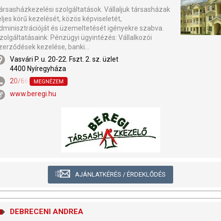
ársasházkezelési szolgáltatások. Vállaljuk társasházak
eljes körű kezelését, közös képviseletét,
dminisztrációját és üzemeltetését igényekre szabva.
zolgáltatásaink: Pénzügyi ügyintézés: Vállalkozói
zerződések kezelése, banki...
Vasvári P. u. 20-22. Fszt. 2. sz. üzlet
4400 Nyíregyháza
20/667-5515
,
42/430-639
MEGNÉZEM
www.beregi.hu
AJÁNLATKÉRÉS / ÉRDEKLŐDÉS
DEBRECENI ANDREA