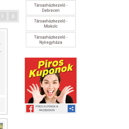
Társasházkezelő -
Debrecen
⟩
⟩⟩
Társasházkezelő -
Miskolc
Társasházkezelő -
Nyíregyháza
v
,
PIROS KUPONOK A
FACEBOOKON