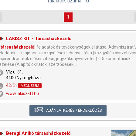
Találatok száma: 10
1
LAKISZ Kft. - Társasházkezelő
társasházkezelői
feladatok és tevékenységek ellátása: Adminisztratí
eladatok - Tulajdonosi közgyűlések lebonyolítása (közgyűlés összehívás
apirendi pontok előkészítése, jegyzőkönyvvezetés) - Dokumentációk
ezelése (Alapító okiratok, szerződések,...
Víz u. 31.
4400 Nyíregyháza
42/597-700
MEGNÉZEM
www.lakiszkft.hu
AJÁNLATKÉRÉS / ÉRDEKLŐDÉS
Beregi Anikó társasházkezelő