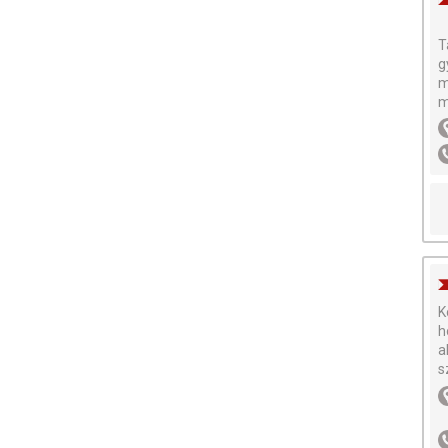
T
g
m
m
K
h
a
s