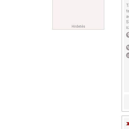
T
t
a
S
Hirdetés
s