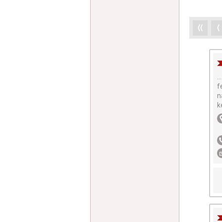
⟨⟨
⟨
...
f
n
k