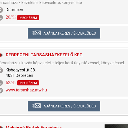
ársasházak kezelése, képviselete, könyvelése.
Debrecen
20/522-8909
MEGNÉZEM
AJÁNLATKÉRÉS / ÉRDEKLŐDÉS
DEBRECENI TÁRSASHÁZKEZELŐ KFT.
ársasházak közös képviselete teljes körű ügyintézéssel, könyveléssel.
Kishegyesi út 38.
4031 Debrecen
52/492-783
,
52/492-959
MEGNÉZEM
www.tarsashaz.atw.hu
AJÁNLATKÉRÉS / ÉRDEKLŐDÉS
Molnárné Bertók Erzsébet -