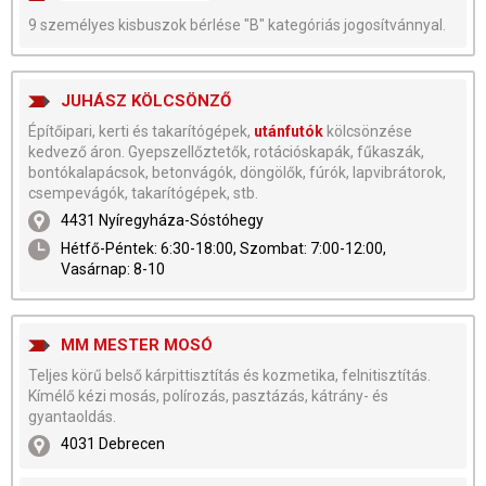
9 személyes kisbuszok bérlése "B" kategóriás jogosítvánnyal.
JUHÁSZ KÖLCSÖNZŐ
Építőipari, kerti és takarítógépek,
utánfutók
kölcsönzése
kedvező áron. Gyepszellőztetők, rotációskapák, fűkaszák,
bontókalapácsok, betonvágók, döngölők, fúrók, lapvibrátorok,
csempevágók, takarítógépek, stb.
4431 Nyíregyháza-Sóstóhegy
Hétfő-Péntek: 6:30-18:00, Szombat: 7:00-12:00,
Vasárnap: 8-10
MM MESTER MOSÓ
Teljes körű belső kárpittisztítás és kozmetika, felnitisztítás.
Kímélő kézi mosás, polírozás, pasztázás, kátrány- és
gyantaoldás.
4031 Debrecen