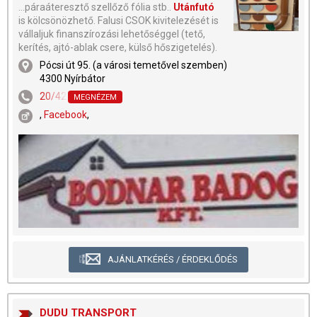
...páraáteresztő szellőző fólia stb..
Utánfutó
is kölcsönözhető. Falusi CSOK kivitelezését is
vállaljuk finanszírozási lehetőséggel (tető,
kerítés, ajtó-ablak csere, külső hőszigetelés).
Pócsi út 95. (a városi temetővel szemben)
4300 Nyírbátor
20/421-2129
MEGNÉZEM
,
Facebook
,
AJÁNLATKÉRÉS / ÉRDEKLŐDÉS
DUDU TRANSPORT