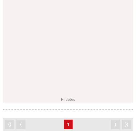
Hirdetés
⟨⟨
⟨
1
⟩
⟩⟩