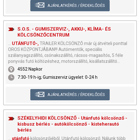
AJÁNLATKÉRÉS / ÉRDEKLŐDÉS
S.O.S. - GUMISZERVIZ-, AKKU-, KLÍMA- ÉS
KÖLCSÖNZŐCENTRUM
...
UTÁNFUTÓ-,
TRAILER KÖLCSÖNZŐ már új átvételi ponttal
OROS KÖZPONTJÁBAN!!! Autómentők, speciális
szálanyagszállító, csónakszállító, rácsos-magasítós, 5 féle
ponyvás futó költözéshez, motorszállító, kisállatszállító...
4552 Napkor
7:30-19 h-ig; Gumiszerviz ügyelet: 0-24 h
AJÁNLATKÉRÉS / ÉRDEKLŐDÉS
SZÉKELYHIDI KÖLCSÖNZŐ - Utánfutó kölcsönző -
kisbusz bérlés - autókölcsönző - kisteherautó
bérlés
...
utánfutó
kölcsönzőjéből. Utánfutó kölcsönző: Nálunk több