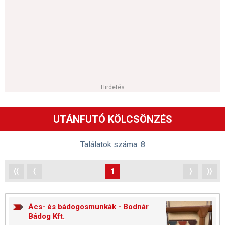
Hirdetés
UTÁNFUTÓ KÖLCSÖNZÉS
Találatok száma: 8
⟨⟨
⟨
1
⟩
⟩⟩
Ács- és bádogosmunkák - Bodnár
Bádog Kft.