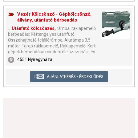
Vezér Kölcsönző - Gépkölcsönző,
állvány, utánfutó bérbeadás
...
Utánfutó kölcsönzés,
rámpa, raklapemelő
bérbeadás: Kéttengelyes utánfutó,
Összehajtható felállórámpa, Alurámpa 3,5
méter, Terep raklapemelő, Raklapemelő. Kerti
gépek bérbeadása mindenféle szezonális és...
4551 Nyíregyháza
AJÁNLATKÉRÉS / ÉRDEKLŐDÉS