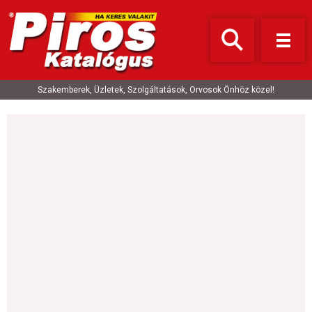
Szakemberek, Üzletek, Szolgáltatások, Orvosok Önhöz közel!