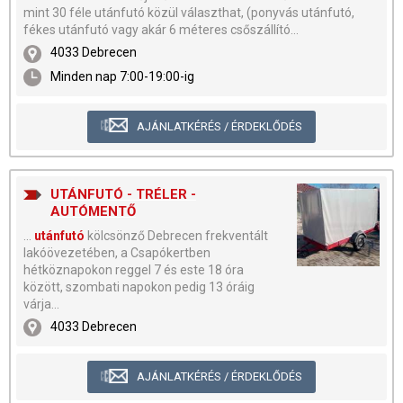
mint 30 féle utánfutó közül választhat, (ponyvás utánfutó,
fékes utánfutó vagy akár 6 méteres csőszállító...
4033 Debrecen
Minden nap 7:00-19:00-ig
AJÁNLATKÉRÉS / ÉRDEKLŐDÉS
UTÁNFUTÓ - TRÉLER -
AUTÓMENTŐ
...
utánfutó
kölcsönző Debrecen frekventált
lakóövezetében, a Csapókertben
hétköznapokon reggel 7 és este 18 óra
között, szombati napokon pedig 13 óráig
várja...
4033 Debrecen
AJÁNLATKÉRÉS / ÉRDEKLŐDÉS