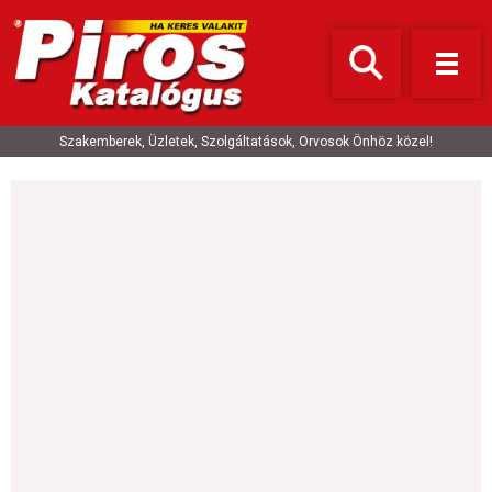
Szakemberek, Üzletek, Szolgáltatások, Orvosok Önhöz közel!