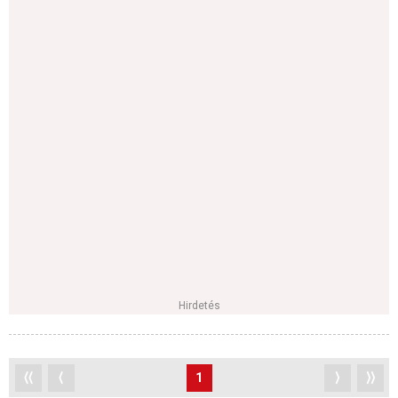
Hirdetés
⟨⟨
⟨
1
⟩
⟩⟩