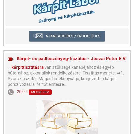
AJÁNLATKÉRÉS / ÉRDEKLŐDÉS
Kárpit- és padlószőnyeg-tisztítás - Jószai Péter E.V.
...
kárpittisztításra
van szüksége kanapéjához és egyéb
bútoraihoz, akkor állok rendelkezésére. Tisztítás menete: ➡️1.
Száraz tisztítás Magas hatékonyságú, kifejezetten kárpit
porszívózásra, fertőtlenítésre...
20/588-7050
MEGNÉZEM