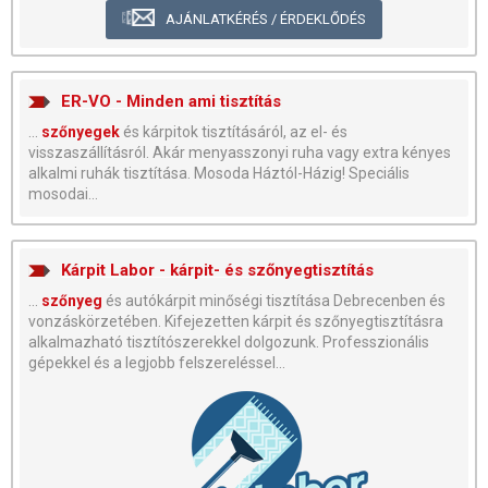
AJÁNLATKÉRÉS / ÉRDEKLŐDÉS
ER-VO - Minden ami tisztítás
...
szőnyegek
és kárpitok tisztításáról, az el- és
visszaszállításról. Akár menyasszonyi ruha vagy extra kényes
alkalmi ruhák tisztítása. Mosoda Háztól-Házig! Speciális
mosodai...
Kárpit Labor - kárpit- és szőnyegtisztítás
...
szőnyeg
és autókárpit minőségi tisztítása Debrecenben és
vonzáskörzetében. Kifejezetten kárpit és szőnyegtisztításra
alkalmazható tisztítószerekkel dolgozunk. Professzionális
gépekkel és a legjobb felszereléssel...