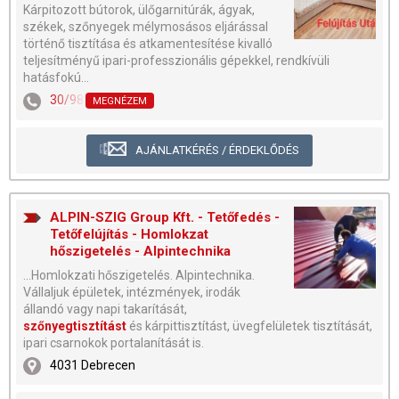
Kárpitozott bútorok, ülőgarnitúrák, ágyak,
székek, szőnyegek mélymosásos eljárással
történő tisztítása és atkamentesítése kivalló
teljesítményű ipari-professzionális gépekkel, rendkívüli
hatásfokú...
30/985-1905
MEGNÉZEM
AJÁNLATKÉRÉS / ÉRDEKLŐDÉS
ALPIN-SZIG Group Kft. - Tetőfedés -
Tetőfelújítás - Homlokzat
hőszigetelés - Alpintechnika
...Homlokzati hőszigetelés. Alpintechnika.
Vállaljuk épületek, intézmények, irodák
állandó vagy napi takarítását,
szőnyegtisztítást
és kárpittisztítást, üvegfelületek tisztítását,
ipari csarnokok portalanítását is.
4031 Debrecen