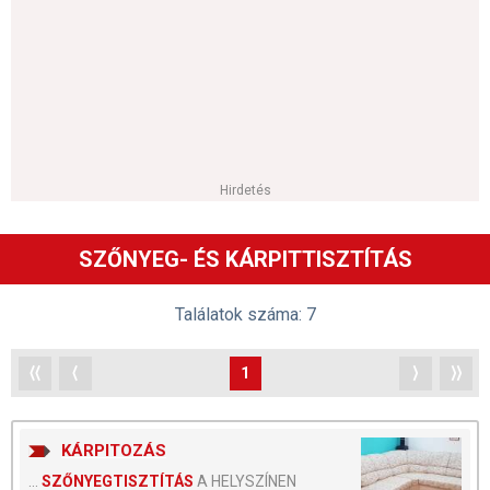
Hirdetés
SZŐNYEG- ÉS KÁRPITTISZTÍTÁS
Találatok száma: 7
⟨⟨
⟨
1
⟩
⟩⟩
KÁRPITOZÁS
...
SZŐNYEGTISZTÍTÁS
A HELYSZÍNEN