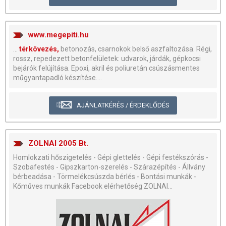
www.megepiti.hu
...
térkövezés,
betonozás, csarnokok belső aszfaltozása. Régi,
rossz, repedezett betonfelületek: udvarok, járdák, gépkocsi
bejárók felújítása. Epoxi, akril és poliuretán csúszásmentes
műgyantapadló készítése....
AJÁNLATKÉRÉS / ÉRDEKLŐDÉS
ZOLNAI 2005 Bt.
Homlokzati hőszigetelés - Gépi glettelés - Gépi festékszórás -
Szobafestés - Gipszkarton-szerelés - Szárazépítés - Állvány
bérbeadása - Törmelékcsúszda bérlés - Bontási munkák -
Kőműves munkák Facebook elérhetőség ZOLNAI...