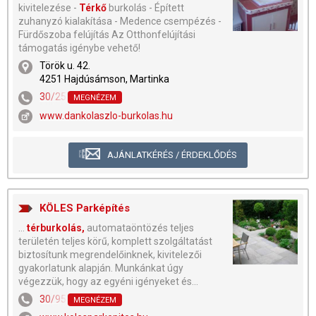
kivitelezése -
Térkő
burkolás - Épített
zuhanyzó kialakítása - Medence csempézés -
Fürdőszoba felújítás Az Otthonfelújítási
támogatás igénybe vehető!
Török u. 42.
4251 Hajdúsámson, Martinka
30/258-6776
,
30/482-4728
MEGNÉZEM
www.dankolaszlo-burkolas.hu
AJÁNLATKÉRÉS / ÉRDEKLŐDÉS
KÖLES Parképítés
...
térburkolás,
automataöntözés teljes
területén teljes körű, komplett szolgáltatást
biztosítunk megrendelőinknek, kivitelezői
gyakorlatunk alapján. Munkánkat úgy
végezzük, hogy az egyéni igényeket és...
30/958-7826
,
30/985-2827
,
30/370-9305
MEGNÉZEM