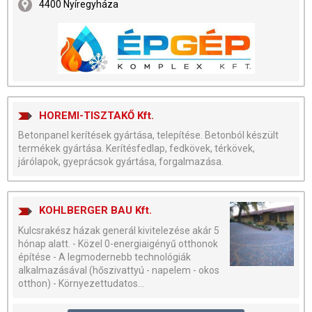
4400 Nyíregyháza
HOREMI-TISZTAKŐ Kft.
Betonpanel kerítések gyártása, telepítése. Betonból készült
termékek gyártása. Kerítésfedlap, fedkövek, térkövek,
járólapok, gyeprácsok gyártása, forgalmazása.
KOHLBERGER BAU Kft.
Kulcsrakész házak generál kivitelezése akár 5
hónap alatt. - Közel 0-energiaigényű otthonok
építése - A legmodernebb technológiák
alkalmazásával (hőszivattyú - napelem - okos
otthon) - Környezettudatos...