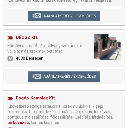
Kőművesmunkák, új házak építése, régi lakások felújítása.
AJÁNLATKÉRÉS / ÉRDEKLŐDÉS
DÉOSZ Kft.
Kőműves-, festő-, ács-állványozó munkák
vállalása és szakmák oktatása.
4030 Debrecen
AJÁNLATKÉRÉS / ÉRDEKLŐDÉS
Épgép-Komplex Kft.
...következő szolgáltatásokkal, szakmunkákkal: - gépi
földmunka: tereprendezés, alapásás, árokásás, tuskózás,
bontás, sitt elszállítása, földszállítás - útépítés, járdaépítés,
térkövezés,
kerítés készítés