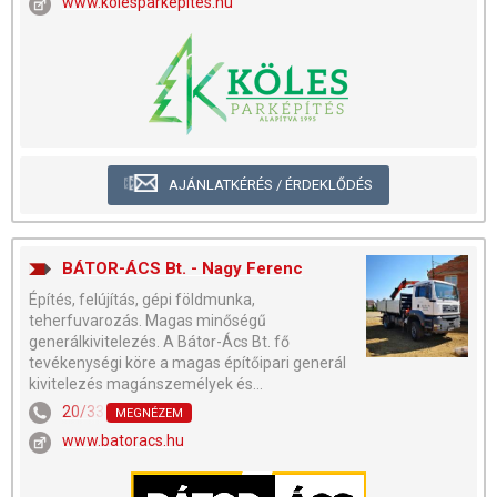
www.kolesparkepites.hu
AJÁNLATKÉRÉS / ÉRDEKLŐDÉS
BÁTOR-ÁCS Bt. - Nagy Ferenc
Építés, felújítás, gépi földmunka,
teherfuvarozás. Magas minőségű
generálkivitelezés. A Bátor-Ács Bt. fő
tevékenységi köre a magas építőipari generál
kivitelezés magánszemélyek és...
20/331-3826
MEGNÉZEM
www.batoracs.hu