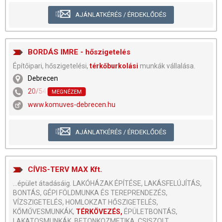
AJÁNLATKÉRÉS / ÉRDEKLŐDÉS
BORDÁS IMRE - hőszigetelés
Építőipari, hőszigetelési,
térkőburkolási
munkák vállalása.
Debrecen
20/542-1270
MEGNÉZEM
www.komuves-debrecen.hu
AJÁNLATKÉRÉS / ÉRDEKLŐDÉS
CÍVIS-TERV MAX Kft.
...épület átadásáig. LAKÓHÁZAK ÉPÍTÉSE, LAKÁSFELÚJÍTÁS,
BONTÁS, GÉPI FÖLDMUNKA ÉS TEREPRENDEZÉS,
VÍZSZIGETELÉS, HOMLOKZAT HŐSZIGETELÉS,
KŐMŰVESMUNKÁK,
TÉRKÖVEZÉS,
ÉPÜLETBONTÁS,
LAKATOSMUNKÁK, BETONKOZMETIKA, CSISZOLT