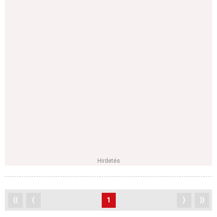
Hirdetés
⟨⟨
⟨
1
⟩
⟩⟩