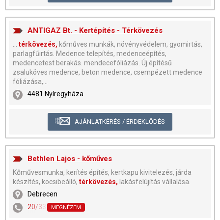
ANTIGAZ Bt. - Kertépítés - Térkövezés
...
térkövezés,
kőműves munkák, növényvédelem, gyomirtás,
parlagfűirtás. Medence telepítés, medenceépítés,
medencetest berakás. mendecefóliázás. Új építésű
zsaluköves medence, beton medence, csempézett medence
fóliázása,...
4481 Nyíregyháza
AJÁNLATKÉRÉS / ÉRDEKLŐDÉS
Bethlen Lajos - kőműves
Kőművesmunka, kerítés építés, kertkapu kivitelezés, járda
készítés, kocsibeálló,
térkövezés,
lakásfelújítás vállalása.
Debrecen
20/3375-601
,
52/405-038
MEGNÉZEM