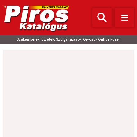
Szakemberek, Üzletek, Szolgáltatások, Orvosok Önhöz közel!