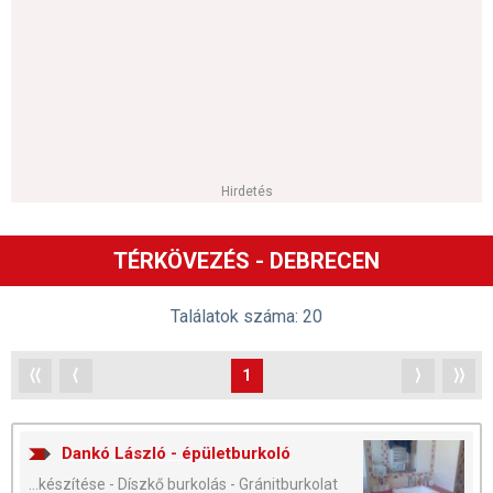
Hirdetés
TÉRKÖVEZÉS - DEBRECEN
Találatok száma: 20
⟨⟨
⟨
1
⟩
⟩⟩
Dankó László - épületburkoló
...készítése - Díszkő burkolás - Gránitburkolat