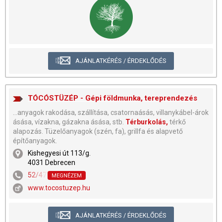
AJÁNLATKÉRÉS / ÉRDEKLŐDÉS
TÓCÓSTÜZÉP - Gépi földmunka, tereprendezés
...anyagok rakodása, szállítása, csatornaásás, villanykábel-árok
ásása, vízakna, gázakna ásása, stb.
Térburkolás,
térkő
alapozás. Tüzelőanyagok (szén, fa), grillfa és alapvető
építőanyagok.
Kishegyesi út 113/g.
4031 Debrecen
52/478-239
,
30/609-3698
MEGNÉZEM
www.tocostuzep.hu
AJÁNLATKÉRÉS / ÉRDEKLŐDÉS