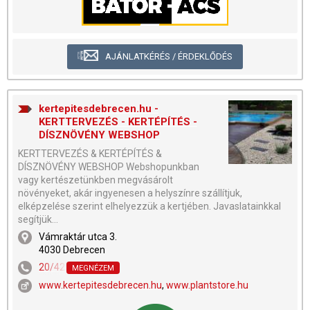
AJÁNLATKÉRÉS / ÉRDEKLŐDÉS
kertepitesdebrecen.hu -
KERTTERVEZÉS - KERTÉPÍTÉS -
DÍSZNÖVÉNY WEBSHOP
KERTTERVEZÉS & KERTÉPÍTÉS &
DÍSZNÖVÉNY WEBSHOP Webshopunkban
vagy kertészetünkben megvásárolt
növényeket, akár ingyenesen a helyszínre szállítjuk,
elképzelése szerint elhelyezzük a kertjében. Javaslatainkkal
segítjük...
Vámraktár utca 3.
4030 Debrecen
20/429-9197
,
20/460-2868
MEGNÉZEM
www.kertepitesdebrecen.hu
,
www.plantstore.hu