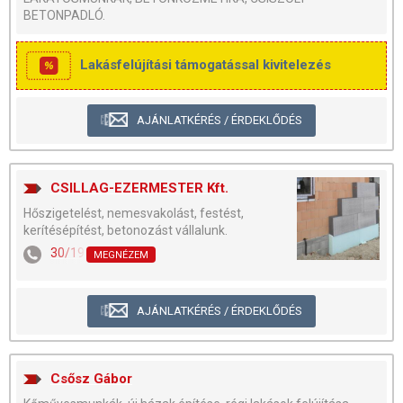
BETONPADLÓ.
Lakásfelújítási támogatással kivitelezés
AJÁNLATKÉRÉS / ÉRDEKLŐDÉS
CSILLAG-EZERMESTER Kft.
Hőszigetelést, nemesvakolást, festést,
kerítésépítést, betonozást vállalunk.
30/198-7745
MEGNÉZEM
AJÁNLATKÉRÉS / ÉRDEKLŐDÉS
Csősz Gábor