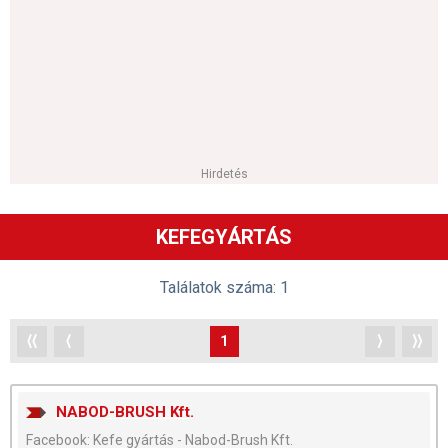
Hirdetés
KEFEGYÁRTÁS
Találatok száma: 1
⟨⟨
⟨
1
⟩
⟩⟩
NABOD-BRUSH Kft.
Facebook: Kefe gyártás - Nabod-Brush Kft.