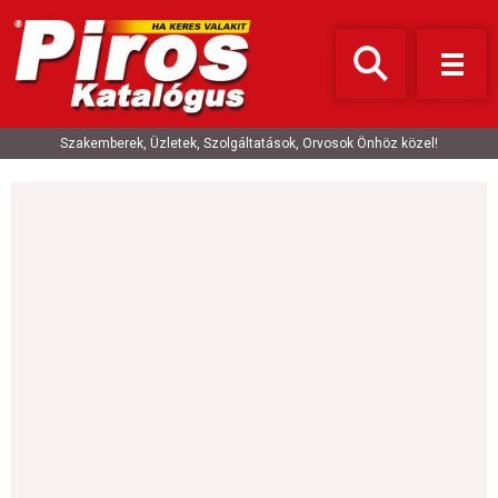
Szakemberek, Üzletek, Szolgáltatások, Orvosok Önhöz közel!