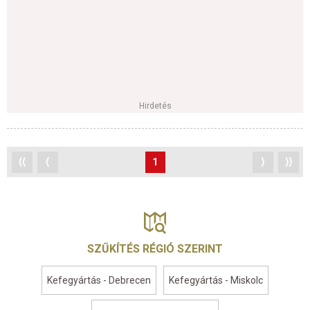
Hirdetés
⟨⟨
⟨
1
⟩
⟩⟩
SZŰKÍTÉS RÉGIÓ SZERINT
Kefegyártás - Debrecen
Kefegyártás - Miskolc