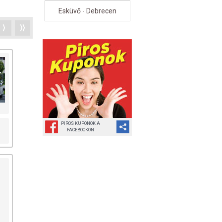
Esküvő - Debrecen
⟩
⟩⟩
PIROS KUPONOK A
FACEBOOKON