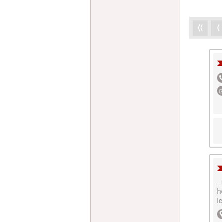
⟨⟨
⟨
.
h
l