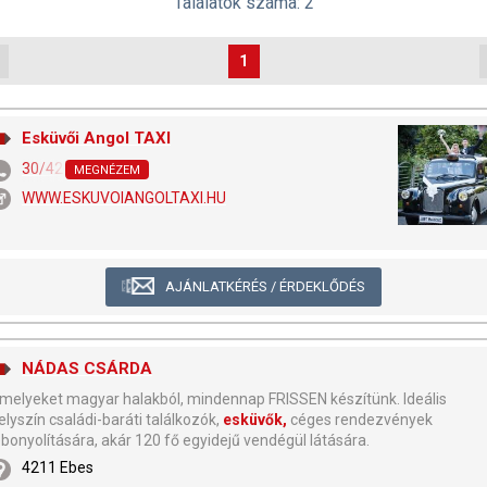
Találatok száma: 2
1
Esküvői Angol TAXI
30/420-0621
MEGNÉZEM
WWW.ESKUVOIANGOLTAXI.HU
AJÁNLATKÉRÉS / ÉRDEKLŐDÉS
NÁDAS CSÁRDA
..melyeket magyar halakból, mindennap FRISSEN készítünk. Ideális
elyszín családi-baráti találkozók,
esküvők,
céges rendezvények
ebonyolítására, akár 120 fő egyidejű vendégül látására.
4211 Ebes