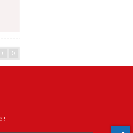
⟩
⟩⟩
el!